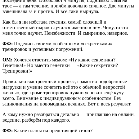
последний день. Объявляют 4 минуты, поднимаю глаза на
трос — а там течение, причём довольно сильное. Две минуты
взвешивала за и против. И всё-таки нырнула.
Как бы я ни избегала течения, самый сложный и
ответственный нырок случился именно в нём. Чему-то это
меня точно научит. Неизбежности. И смирению, наверное.
ФФ:
Поделись своими особенными «секретиками»
тренировок и успешных погружений.
ОМ:
Хочется ответить мемом: «Ну какие секретики?
Генетика!» Но вместо генетики — «Какие секретики?
Тренировки!»
Правильно выстроенный процесс, грамотно подобранные
нагрузки и умение сочетать всё это с обычной непростой
жизнью, где кроме тренировок нужно успевать ещё кучу
всего. Внимание к индивидуальным особенностям. Без
зацикливания на новомодных веяниях. Вот и весь результат.
А кому нужно разобраться детально — приглашаю на онлайн-
ведение, разберём под каждого.
ФФ:
Какие планы на предстоящий сезон?