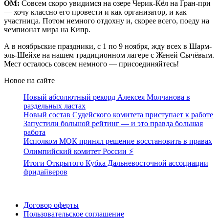
ОМ:
Совсем скоро увидимся на озере Черик-Кёл на Гран-при
— хочу классно его провести и как организатор, и как
участница. Потом немного отдохну и, скорее всего, поеду на
чемпионат мира на Кипр.
А в ноябрьские праздники, с 1 по 9 ноября, жду всех в Шарм-
эль-Шейхе на нашем традиционном лагере с Женей Сычёвым.
Мест осталось совсем немного — присоединяйтесь!
Новое на сайте
Новый абсолютный рекорд Алексея Молчанова в
раздельных ластах
Новый состав Судейского комитета приступает к работе
Запустили большой рейтинг — и это правда большая
работа
Исполком МОК принял решение восстановить в правах
Олимпийский комитет России ⚡️
Итоги Открытого Кубка Дальневосточной ассоциации
фридайверов
Поддержать ФФ
Договор оферты
Пользовательское соглашение