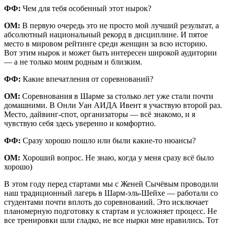
ФФ:
Чем для тебя особенный этот нырок?
ОМ:
В первую очередь это не просто мой лучший результат, а
абсолютный национальный рекорд в дисциплине. И пятое
место в мировом рейтинге среди женщин за всю историю.
Вот этим нырок и может быть интересен широкой аудитории
— а не только моим родным и близким.
ФФ:
Какие впечатления от соревнований?
ОМ:
Соревнования в Шарме за столько лет уже стали почти
домашними. В Онли Уан АИДА Ивент я участвую второй раз.
Место, дайвинг-спот, организаторы — всё знакомо, и я
чувствую себя здесь уверенно и комфортно.
ФФ:
Сразу хорошо пошло или были какие-то нюансы?
ОМ:
Хороший вопрос. Не знаю, когда у меня сразу всё было
хорошо)
В этом году перед стартами мы с Женей Сычёвым проводили
наш традиционный лагерь в Шарм-эль-Шейхе — работали со
студентами почти вплоть до соревнований. Это исключает
планомерную подготовку к стартам и усложняет процесс. Не
все тренировки шли гладко, не все нырки мне нравились. Тот