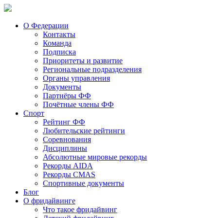
О Федерации
Контакты
Команда
Подписка
Приоритеты и развитие
Региональные подразделения
Органы управления
Документы
Партнёры ФФ
Почётные члены ФФ
Спорт
Рейтинг ФФ
Любительские рейтинги
Соревнования
Дисциплины
Абсолютные мировые рекорды
Рекорды AIDA
Рекорды CMAS
Спортивные документы
Блог
О фридайвинге
Что такое фридайвинг