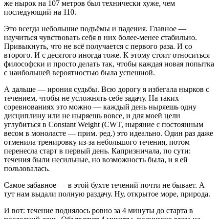
же нырок на 107 метров был технически хуже, чем
последующий на 110.
Это всегда небольшие подъёмы и падения. Главное —
научиться чувствовать себя в них более-менее стабильно.
Привыкнуть, что не всё получается с первого раза. И со
второго. И с десятого иногда тоже. К этому стоит относиться
философски и просто делать так, чтобы каждая новая попытка
с наибольшей вероятностью была успешной.
А дальше — ирония судьбы. Всю дорогу я избегала нырков с
течением, чтобы не усложнять себе задачу. На таких
соревнованиях это можно — каждый день ныряешь одну
дисциплину или не ныряешь вовсе, и для моей цели
углубиться в Constant Weight (CWT, ныряние с постоянным
весом в моноласте — прим. ред.) это идеально. Один раз даже
отменила тренировку из-за небольшого течения, потом
перенесла старт в первый день. Капризничала, по сути:
течения были несильные, но возможность была, и я ей
пользовалась.
Самое забавное — в этой бухте течений почти не бывает. А
тут нам выдали полную раздачу. Ну, открытое море, природа.
И вот: течение поднялось ровно за 4 минуты до старта в