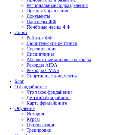
Региональные подразделения
Органы управления
Документы
Партнёры ФФ
Почётные члены ФФ
Спорт
Рейтинг ФФ
Любительские рейтинги
Соревнования
Дисциплины
Абсолютные мировые рекорды
Рекорды AIDA
Рекорды CMAS
Спортивные документы
Блог
О фридайвинге
Что такое фридайвинг
Детский фридайвинг
Карта фридайвинга
Обучение
История
Курсы
Путешествия
Тренировки