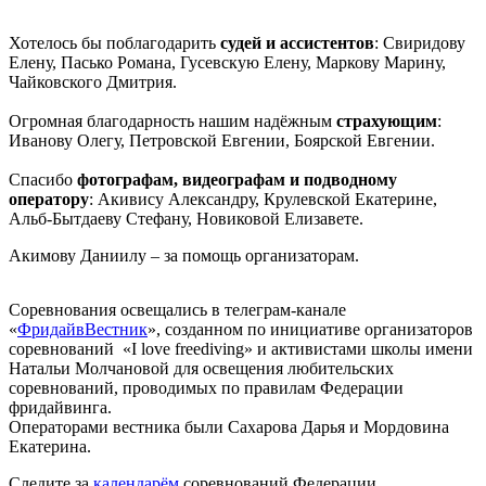
Хотелось бы поблагодарить
судей и ассистентов
: Свиридову
Елену, Пасько Романа, Гусевскую Елену, Маркову Марину,
Чайковского Дмитрия.
Огромная благодарность нашим надёжным
страхующим
:
Иванову Олегу, Петровской Евгении, Боярской Евгении.
Спасибо
фотографам, видеографам и подводному
оператору
: Акивису Александру, Крулевской Екатерине,
Альб-Бытдаеву Стефану, Новиковой Елизавете.
Акимову Даниилу – за помощь организаторам.
Соревнования освещались в телеграм-канале
«
ФридайвВестник
», созданном по инициативе организаторов
соревнований «I love freediving» и активистами школы имени
Натальи Молчановой для освещения любительских
соревнований, проводимых по правилам Федерации
фридайвинга.
Операторами вестника были Сахарова Дарья и Мордовина
Екатерина.
Следите за
календарём
соревнований Федерации