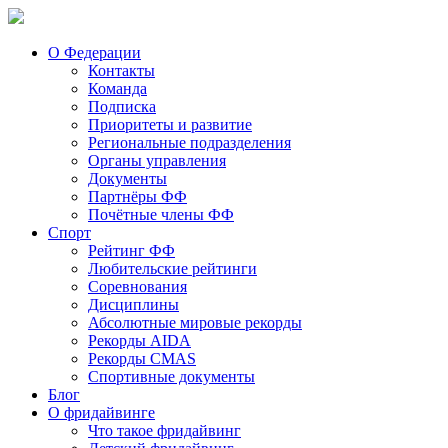
О Федерации
Контакты
Команда
Подписка
Приоритеты и развитие
Региональные подразделения
Органы управления
Документы
Партнёры ФФ
Почётные члены ФФ
Спорт
Рейтинг ФФ
Любительские рейтинги
Соревнования
Дисциплины
Абсолютные мировые рекорды
Рекорды AIDA
Рекорды CMAS
Спортивные документы
Блог
О фридайвинге
Что такое фридайвинг