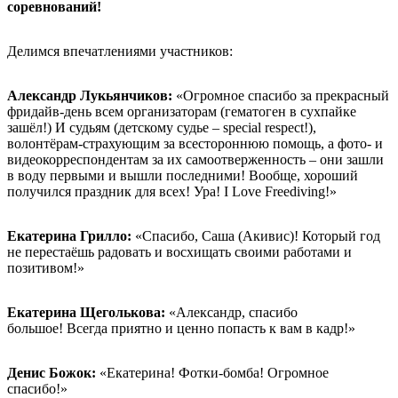
соревнований!
Делимся впечатлениями участников:
Александр Лукьянчиков:
«Огромное спасибо за прекрасный
фридайв-день всем организаторам (гематоген в сухпайке
зашёл!) И судьям (детскому судье – special respect!),
волонтёрам-страхующим за всестороннюю помощь, а фото- и
видеокорреспондентам за их самоотверженность – они зашли
в воду первыми и вышли последними! Вообще, хороший
получился праздник для всех! Ура! I Love Freediving!»
Екатерина Грилло:
«Спасибо, Саша (Акивис)! Который год
не перестаёшь радовать и восхищать своими работами и
позитивом!»
Екатерина Щеголькова:
«Александр, спасибо
большое! Всегда приятно и ценно попасть к вам в кадр!»
Денис Божок:
«Екатерина! Фотки-бомба! Огромное
спасибо!»