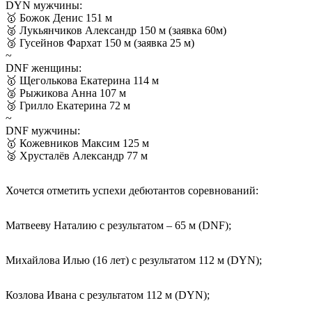
DYN мужчины:
🥇 Божок Денис 151 м
🥈 Лукьянчиков Александр 150 м (заявка 60м)
🥉 Гусейнов Фархат 150 м (заявка 25 м)
~
DNF женщины:
🥇 Щеголькова Екатерина 114 м
🥈 Рыжикова Анна 107 м
🥉 Грилло Екатерина 72 м
~
DNF мужчины:
🥇 Кожевников Максим 125 м
🥈 Хрусталёв Александр 77 м
Хочется отметить успехи дебютантов соревнований:
Матвееву Наталию с результатом – 65 м (DNF);
Михайлова Илью (16 лет) с результатом 112 м (DYN);
Козлова Ивана с результатом 112 м (DYN);