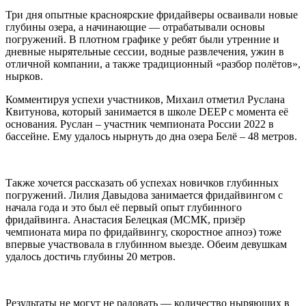
Три дня опытные красноярские фридайверы осваивали новые
глубины озера, а начинающие — отрабатывали основы
погружений. В плотном графике у ребят были утренние и
дневные нырятельные сессии, водные развлечения, ужин в
отличной компании, а также традиционный «разбор полётов»,
нырков.
Комментируя успехи участников, Михаил отметил Руслана
Квитунова, который занимается в школе DEEP с момента её
основания. Руслан – участник чемпионата России 2022 в
бассейне. Ему удалось нырнуть до дна озера Белё – 48 метров.
Также хочется рассказать об успехах новичков глубинных
погружений. Лилия Давыдова занимается фридайвингом с
начала года и это был её первый опыт глубинного
фридайвинга. Анастасия Белецкая (МСМК, призёр
чемпионата мира по фридайвингу, скоростное апноэ) тоже
впервые участвовала в глубинном выезде. Обеим девушкам
удалось достичь глубины 20 метров.
Результаты не могут не радовать — количество ныряющих в