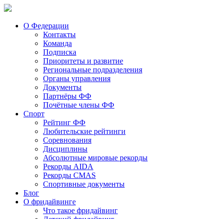
О Федерации
Контакты
Команда
Подписка
Приоритеты и развитие
Региональные подразделения
Органы управления
Документы
Партнёры ФФ
Почётные члены ФФ
Спорт
Рейтинг ФФ
Любительские рейтинги
Соревнования
Дисциплины
Абсолютные мировые рекорды
Рекорды AIDA
Рекорды CMAS
Спортивные документы
Блог
О фридайвинге
Что такое фридайвинг