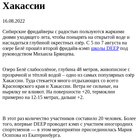
Хакассии
16.08.2022
Сибирские фридайверы с радостью пользуются жаркими
днями уходящего лета, чтобы понырять на открытой воде и
насладиться глубиной окрестных озёр. С 5 по 7 августа на
озере Белё прошёл второй фридайв-кэмп
школы DEEP
под
руководством Михаила Брянцева.
Озеро Белё слабосолёное, глубина 48 метров, живописное с
прозрачной и тёплой водой – одно из самых популярных озёр
Хакассии. Туда стекается много отдыхающих со всего
Красноярского края и Хакассии. Ветра не сильные, на
нырялку не влияют. На поверхности +20, термоклин
примерно на 12-15 метрах, дальше +2.
В этот раз количество участников составило 20 человек. Более
того, впервые DEEP проводит кэмп с участием иногородних
спортсменов — в этом мероприятии присоединилась Мария
Осипова из Екатеринбурга.