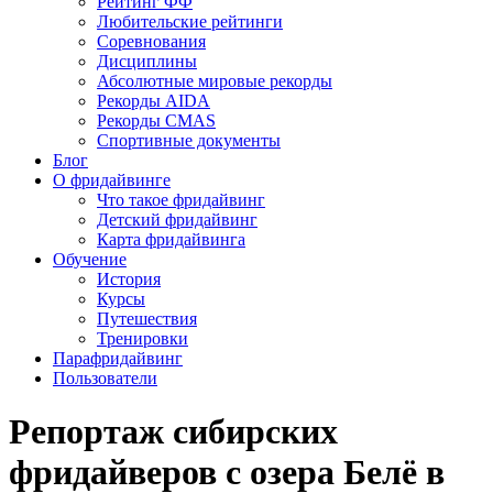
Рейтинг ФФ
Любительские рейтинги
Соревнования
Дисциплины
Абсолютные мировые рекорды
Рекорды AIDA
Рекорды CMAS
Спортивные документы
Блог
О фридайвинге
Что такое фридайвинг
Детский фридайвинг
Карта фридайвинга
Обучение
История
Курсы
Путешествия
Тренировки
Парафридайвинг
Пользователи
Репортаж сибирских
фридайверов с озера Белё в