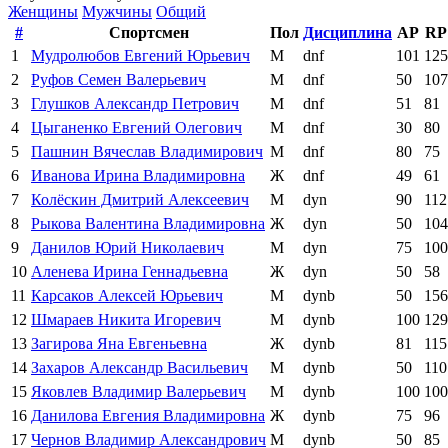
Женщины
Мужчины
Общий
#
Спортсмен
Пол
Дисциплина
AP
RP
1
Мудролюбов Евгений Юрьевич
М
dnf
101
125
2
Руфов Семен Валерьевич
М
dnf
50
107
3
Глушков Александр Петрович
М
dnf
51
81
4
Цыганенко Евгений Олегович
М
dnf
30
80
5
Пашнин Вячеслав Владимирович
М
dnf
80
75
6
Иванова Ирина Владимировна
Ж
dnf
49
61
7
Колёскин Дмитрий Алексеевич
М
dyn
90
112
8
Рыкова Валентина Владимировна
Ж
dyn
50
104
9
Данилов Юрий Николаевич
М
dyn
75
100
10
Аленева Ирина Геннадьевна
Ж
dyn
50
58
11
Карсаков Алексей Юрьевич
М
dynb
50
156
12
Шмараев Никита Игоревич
М
dynb
100
129
13
Загирова Яна Евгеньевна
Ж
dynb
81
115
14
Захаров Александр Васильевич
М
dynb
50
110
15
Яковлев Владимир Валерьевич
М
dynb
100
100
16
Данилова Евгения Владимировна
Ж
dynb
75
96
17
Чернов Владимир Александрович
М
dynb
50
85