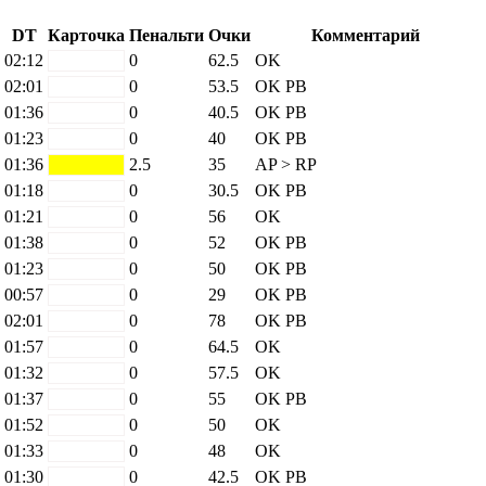
DT
Карточка
Пенальти
Очки
Комментарий
02:12
white
0
62.5
OK
02:01
white
0
53.5
OK
PB
01:36
white
0
40.5
OK
PB
01:23
white
0
40
OK
PB
01:36
yellow
2.5
35
AP > RP
01:18
white
0
30.5
OK
PB
01:21
white
0
56
OK
01:38
white
0
52
OK
PB
01:23
white
0
50
OK
PB
00:57
white
0
29
OK
PB
02:01
white
0
78
OK
PB
01:57
white
0
64.5
OK
01:32
white
0
57.5
OK
01:37
white
0
55
OK
PB
01:52
white
0
50
OK
01:33
white
0
48
OK
01:30
white
0
42.5
OK
PB