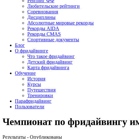
Рейтинг ФФ
Любительские рейтинги
Соревнования
Дисциплины
Абсолютные мировые рекорды
Рекорды AIDA
Рекорды CMAS
Спортивные документы
Блог
О фридайвинге
Что такое фридайвинг
Детский фридайвинг
Карта фридайвинга
Обучение
История
Курсы
Путешествия
Тренировки
Парафридайвинг
Пользователи
Чемпионат по фридайвингу им
Результаты - Опубликованы