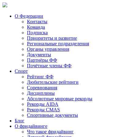
О Федерации
Контакты
Команда
Подписка
Приоритеты и развитие
Региональные подразделения
Органы управления
Документы
Партнёры ФФ
Почётные члены ФФ
Спорт
Рейтинг ФФ
Любительские рейтинги
Соревнования
Дисциплины
Абсолютные мировые рекорды
Рекорды AIDA
Рекорды CMAS
Спортивные документы
Блог
О фридайвинге
Что такое фридайвинг