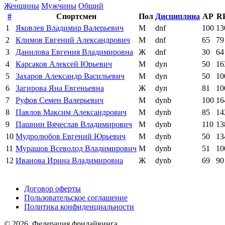
Женщины
Мужчины
Общий
#
Спортсмен
Пол
Дисциплина
AP
R
1
Яковлев Владимир Валерьевич
М
dnf
100
13
2
Климов Евгений Александрович
М
dnf
65
79
3
Данилова Евгения Владимировна
Ж
dnf
30
64
4
Карсаков Алексей Юрьевич
М
dyn
50
16
5
Захаров Александр Васильевич
М
dyn
50
10
6
Загирова Яна Евгеньевна
Ж
dyn
81
10
7
Руфов Семен Валерьевич
М
dynb
100
16
8
Павлов Максим Александрович
М
dynb
85
14
9
Пашнин Вячеслав Владимирович
М
dynb
110
13
10
Мудролюбов Евгений Юрьевич
М
dynb
50
13
11
Мурашов Всеволод Владимирович
М
dynb
51
10
12
Иванова Ирина Владимировна
Ж
dynb
69
90
Поддержать ФФ
Договор оферты
Пользовательское соглашение
Политика конфиденциальности
© 2026, Федерация фридайвинга