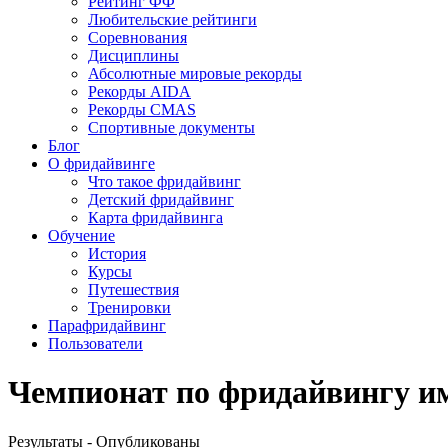
Рейтинг ФФ
Любительские рейтинги
Соревнования
Дисциплины
Абсолютные мировые рекорды
Рекорды AIDA
Рекорды CMAS
Спортивные документы
Блог
О фридайвинге
Что такое фридайвинг
Детский фридайвинг
Карта фридайвинга
Обучение
История
Курсы
Путешествия
Тренировки
Парафридайвинг
Пользователи
Чемпионат по фридайвингу им
Результаты - Опубликованы