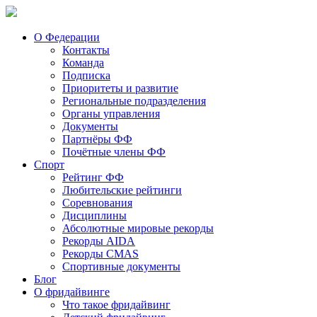
О Федерации
Контакты
Команда
Подписка
Приоритеты и развитие
Региональные подразделения
Органы управления
Документы
Партнёры ФФ
Почётные члены ФФ
Спорт
Рейтинг ФФ
Любительские рейтинги
Соревнования
Дисциплины
Абсолютные мировые рекорды
Рекорды AIDA
Рекорды CMAS
Спортивные документы
Блог
О фридайвинге
Что такое фридайвинг