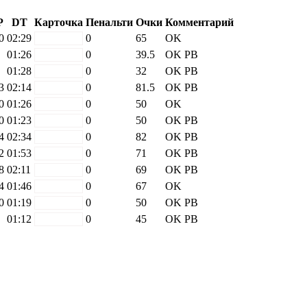
P
DT
Карточка
Пенальти
Очки
Комментарий
0
02:29
white
0
65
OK
01:26
white
0
39.5
OK
PB
01:28
white
0
32
OK
PB
3
02:14
white
0
81.5
OK
PB
0
01:26
white
0
50
OK
0
01:23
white
0
50
OK
PB
4
02:34
white
0
82
OK
PB
2
01:53
white
0
71
OK
PB
8
02:11
white
0
69
OK
PB
4
01:46
white
0
67
OK
0
01:19
white
0
50
OK
PB
01:12
white
0
45
OK
PB