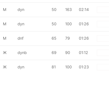
М
dyn
50
163
02:14
whi
М
dyn
50
100
01:26
whi
М
dnf
65
79
01:26
whi
Ж
dynb
69
90
01:12
whi
Ж
dyn
81
100
01:23
whi