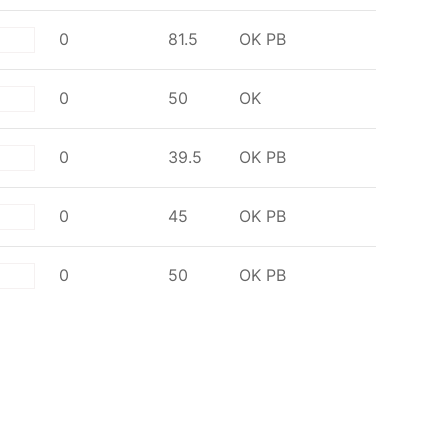
0
81.5
OK
PB
te
0
50
OK
te
0
39.5
OK
PB
te
0
45
OK
PB
te
0
50
OK
PB
te