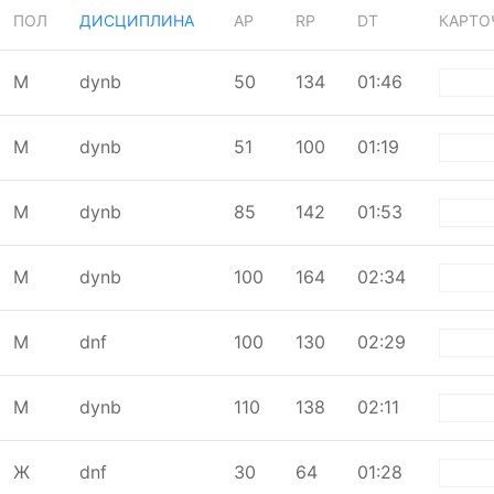
ПОЛ
ДИСЦИПЛИНА
AP
RP
DT
КАРТО
М
dynb
50
134
01:46
whi
М
dynb
51
100
01:19
whi
М
dynb
85
142
01:53
whi
М
dynb
100
164
02:34
whi
М
dnf
100
130
02:29
whi
М
dynb
110
138
02:11
whi
Ж
dnf
30
64
01:28
whi