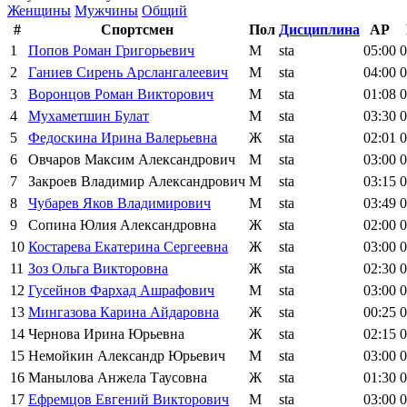
Женщины
Мужчины
Общий
#
Спортсмен
Пол
Дисциплина
AP
1
Попов Роман Григорьевич
М
sta
05:00
0
2
Ганиев Сирень Арслангалеевич
М
sta
04:00
0
3
Воронцов Роман Викторович
М
sta
01:08
0
4
Мухаметшин Булат
М
sta
03:30
0
5
Федоскина Ирина Валерьевна
Ж
sta
02:01
0
6
Овчаров Максим Александрович
М
sta
03:00
0
7
Закроев Владимир Александрович
М
sta
03:15
0
8
Чубарев Яков Владимирович
М
sta
03:49
0
9
Сопина Юлия Александровна
Ж
sta
02:00
0
10
Костарева Екатерина Сергеевна
Ж
sta
03:00
0
11
Зоз Ольга Викторовна
Ж
sta
02:30
0
12
Гусейнов Фархад Ашрафович
М
sta
03:00
0
13
Мингазова Карина Айдаровна
Ж
sta
00:25
0
14
Чернова Ирина Юрьевна
Ж
sta
02:15
0
15
Немойкин Александр Юрьевич
М
sta
03:00
0
16
Манылова Анжела Таусовна
Ж
sta
01:30
0
17
Ефремцов Евгений Викторович
М
sta
03:00
0