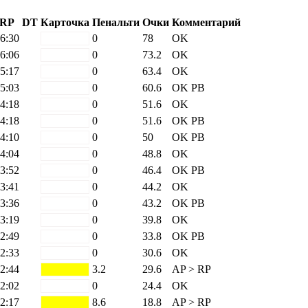
RP
DT
Карточка
Пенальти
Очки
Комментарий
6:30
white
0
78
OK
6:06
white
0
73.2
OK
5:17
white
0
63.4
OK
5:03
white
0
60.6
OK
PB
4:18
white
0
51.6
OK
4:18
white
0
51.6
OK
PB
4:10
white
0
50
OK
PB
4:04
white
0
48.8
OK
3:52
white
0
46.4
OK
PB
3:41
white
0
44.2
OK
3:36
white
0
43.2
OK
PB
3:19
white
0
39.8
OK
2:49
white
0
33.8
OK
PB
2:33
white
0
30.6
OK
2:44
yellow
3.2
29.6
AP > RP
2:02
white
0
24.4
OK
2:17
yellow
8.6
18.8
AP > RP