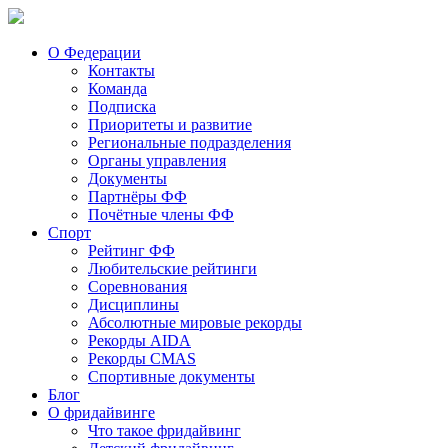
О Федерации
Контакты
Команда
Подписка
Приоритеты и развитие
Региональные подразделения
Органы управления
Документы
Партнёры ФФ
Почётные члены ФФ
Спорт
Рейтинг ФФ
Любительские рейтинги
Соревнования
Дисциплины
Абсолютные мировые рекорды
Рекорды AIDA
Рекорды CMAS
Спортивные документы
Блог
О фридайвинге
Что такое фридайвинг