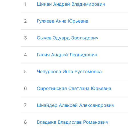
1
Шикан Андрей Владимирович
2
Гуляева Анна Юрьевна
3
Сычев Эдуард Эвольдович
4
Галич Андрей Леонидович
5
Чепурнова Инга Рустемовна
6
Сиротинская Светлана Юрьевна
7
Шнайдер Алексей Александрович
8
Владыка Владислав Романович