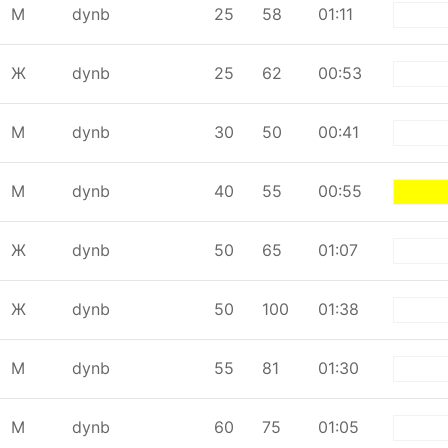
М
dynb
25
58
01:11
whi
Ж
dynb
25
62
00:53
whi
М
dynb
30
50
00:41
whi
М
dynb
40
55
00:55
yell
Ж
dynb
50
65
01:07
whi
Ж
dynb
50
100
01:38
whi
М
dynb
55
81
01:30
whi
М
dynb
60
75
01:05
whi