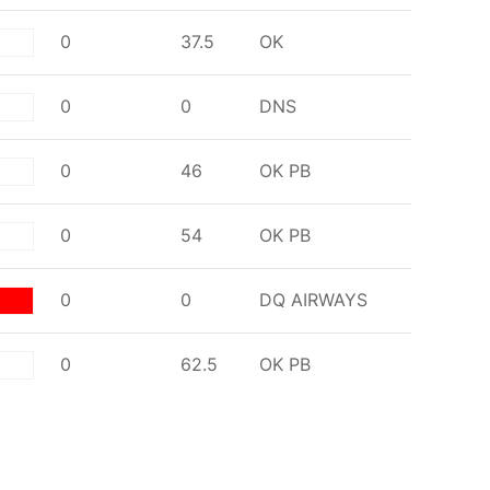
0
37.5
OK
te
0
0
DNS
0
46
OK
PB
te
0
54
OK
PB
te
0
0
DQ AIRWAYS
d
0
62.5
OK
PB
te