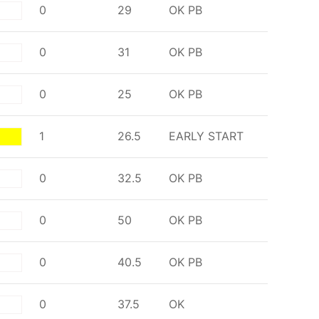
0
29
OK
PB
te
0
31
OK
PB
te
0
25
OK
PB
te
1
26.5
EARLY START
ow
0
32.5
OK
PB
te
0
50
OK
PB
te
0
40.5
OK
PB
te
0
37.5
OK
te