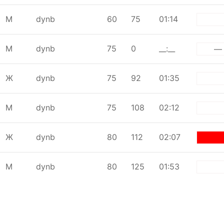
М
dynb
60
75
01:14
whi
М
dynb
75
0
__:__
—
Ж
dynb
75
92
01:35
whi
М
dynb
75
108
02:12
whi
Ж
dynb
80
112
02:07
re
М
dynb
80
125
01:53
whi