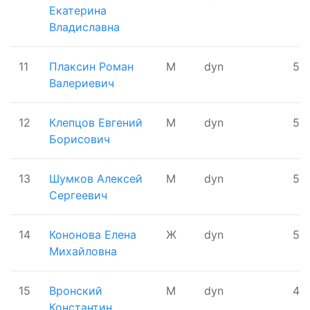
Екатерина
Владиславна
11
Плаксин Роман
М
dyn
50
Валериевич
12
Клепцов Евгений
М
dyn
50
Борисович
13
Шумков Алексей
М
dyn
50
Сергеевич
14
Кононова Елена
Ж
dyn
50
Михайловна
15
Вронский
М
dyn
40
Константин