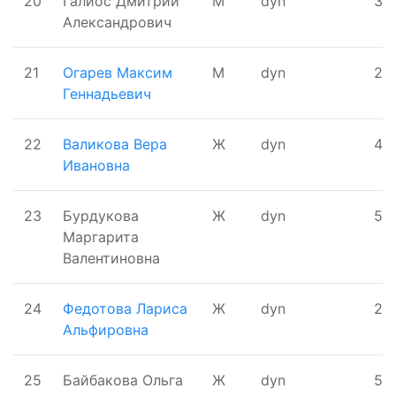
20
Галиос Дмитрий
М
dyn
3
Александрович
21
Огарев Максим
М
dyn
27
Геннадьевич
22
Валикова Вера
Ж
dyn
40
Ивановна
23
Бурдукова
Ж
dyn
50
Маргарита
Валентиновна
24
Федотова Лариса
Ж
dyn
25
Альфировна
25
Байбакова Ольга
Ж
dyn
50