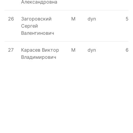
Александровна
26
Загоровский
М
dyn
50
Сергей
Валентинович
27
Карасев Виктор
М
dyn
60
Владимирович
Поддержать ФФ