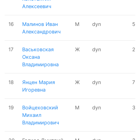
Алексеевич
16
Малинов Иван
М
dyn
55
Александрович
17
Васьковская
Ж
dyn
2
Оксана
Владимировна
18
Янцен Мария
Ж
dyn
70
Игоревна
19
Войцеховский
М
dyn
30
Михаил
Владимирович