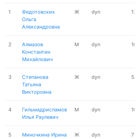
1
Федотовских
Ж
dyn
17
Ольга
Александровна
2
Алмазов
М
dyn
10
Константин
Михайлович
3
Степанова
Ж
dyn
50
Татьяна
Викторовна
4
Гильмадрисламов
М
dyn
10
Илья Раулевич
5
Миночкина Ирина
Ж
dyn
75