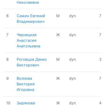
Николаевна
6
Сажин Евгений
М
dyn
75
Владимирович
7
Чернецкая
Ж
dyn
75
Анастасия
Анатольевна
8
Роговцов Денис
М
dyn
35
Викторович
9
Волнова
Ж
dyn
75
Виктория
Игоревна
10
Зырянова
Ж
dyn
40