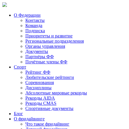
О Федерации
Контакты
Команда
Подписка
Приоритеты и развитие
Региональные подразделения
Органы управления
Документы
Партнёры ФФ
Почётные члены ФФ
Спорт
Рейтинг ФФ
Любительские рейтинги
Соревнования
Дисциплины
Абсолютные мировые рекорды
Рекорды AIDA
Рекорды CMAS
Спортивные документы
Блог
О фридайвинге
Что такое фридайвинг