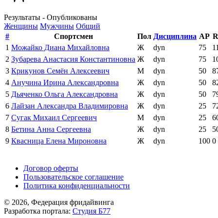
Результаты - Опубликованы
Женщины
Мужчины
Общий
#
Спортсмен
Пол
Дисциплина
AP
R
1
Можайко Диана Михайловна
Ж
dyn
75
1
2
Зубарева Анастасия Константиновна
Ж
dyn
75
1
3
Крикунов Семён Алексеевич
М
dyn
50
8
4
Анучина Ирина Александровна
Ж
dyn
50
8
5
Дьяченко Ольга Александровна
Ж
dyn
50
7
6
Лайзан Александра Владимировна
Ж
dyn
25
7
7
Сугак Михаил Сергеевич
М
dyn
25
6
8
Бетина Анна Сергеевна
Ж
dyn
25
5
9
Квасница Елена Мироновна
Ж
dyn
100
0
Поддержать ФФ
Договор оферты
Пользовательское соглашение
Политика конфиденциальности
© 2026, Федерация фридайвинга
Разработка портала:
Студия Б77