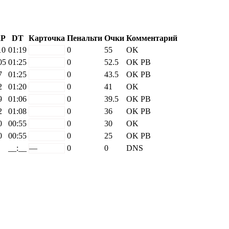
P
DT
Карточка
Пенальти
Очки
Комментарий
10
01:19
white
0
55
OK
05
01:25
white
0
52.5
OK
PB
7
01:25
white
0
43.5
OK
PB
2
01:20
white
0
41
OK
9
01:06
white
0
39.5
OK
PB
2
01:08
white
0
36
OK
PB
0
00:55
white
0
30
OK
0
00:55
white
0
25
OK
PB
__:__
—
0
0
DNS