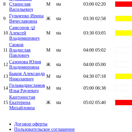
8
Станислав
М
sta
03:00
02:20
red
Васильевич
Гульченко Ирина
9
Ж
sta
03:30
02:58
yellow
Вячеславовна
Самсонов 🤿
10
Алексей
М
sta
03:30
03:05
yellow
Владимирович
Скоков
11
Владислав
М
sta
04:00
05:02
white
Павлович
Сазонова Юлия
12
Ж
sta
04:00
05:00
white
Владимировна
Быков Александр
13
М
sta
04:30
07:18
yellow
Николаевич
Гильмадрисламов
14
М
sta
05:00
06:38
white
Илья Раулевич
Кантонистая
15
Екатерина
Ж
sta
05:02
05:40
red
Михайловна
Поддержать ФФ
Договор оферты
Пользовательское соглашение