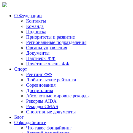
О Федерации
Контакты
Команда
Подписка
Приоритеты и развитие
Региональные подразделения
Органы управления
Документы
Партнёры ФФ
Почётные члены ФФ
Спорт
Рейтинг ФФ
Любительские рейтинги
Соревнования
Дисциплины
Абсолютные мировые рекорды
Рекорды AIDA
Рекорды CMAS
Спортивные документы
Блог
О фридайвинге
Что такое фридайвинг