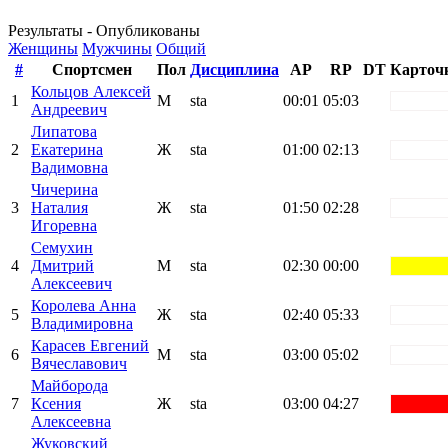
Результаты - Опубликованы
Женщины
Мужчины
Общий
#
Спортсмен
Пол
Дисциплина
AP
RP
DT
Карточ
Кольцов Алексей
1
М
sta
00:01
05:03
white
Андреевич
Липатова
2
Екатерина
Ж
sta
01:00
02:13
white
Вадимовна
Чичерина
3
Наталия
Ж
sta
01:50
02:28
white
Игоревна
Семухин
4
Дмитрий
М
sta
02:30
00:00
yellow
Алексеевич
Королева Анна
5
Ж
sta
02:40
05:33
white
Владимировна
Карасев Евгений
6
М
sta
03:00
05:02
white
Вячеславович
Майборода
7
Ксения
Ж
sta
03:00
04:27
red
Алексеевна
Жуковский