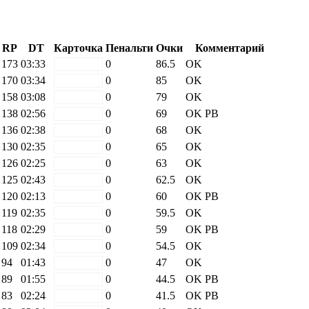
RP
DT
Карточка
Пенальти
Очки
Комментарий
173
03:33
white
0
86.5
OK
170
03:34
white
0
85
OK
158
03:08
white
0
79
OK
138
02:56
white
0
69
OK
PB
136
02:38
white
0
68
OK
130
02:35
white
0
65
OK
126
02:25
white
0
63
OK
125
02:43
white
0
62.5
OK
120
02:13
white
0
60
OK
PB
119
02:35
white
0
59.5
OK
118
02:29
white
0
59
OK
PB
109
02:34
white
0
54.5
OK
94
01:43
white
0
47
OK
89
01:55
white
0
44.5
OK
PB
83
02:24
white
0
41.5
OK
PB