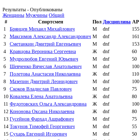
Результаты - Опубликованы
Женщины
Мужчины
Общий
#
Спортсмен
Пол
Дисциплина
AP
1
Брянцев Михаил Михайлович
М
dnf
155
2
Максимов Александр Александрович
М
dnf
161
3
Сметанкин Дмитрий Евгеньевич
М
dnf
153
4
Кравцова Вероника Сергеевна
Ж
dnf
60
5
Мудролюбов Евгений Юрьевич
М
dnf
50
6
Шевченко Вячеслав Анатольевич
М
dnf
100
7
Полетова Анастасия Николаевна
Ж
dnf
110
8
Мазепин Дмитрий Леонидович
М
dnf
100
9
Скоков Владислав Павлович
М
dnf
75
10
Ковалева Елена Анатольевна
Ж
dnf
80
11
Федотовских Ольга Александровна
Ж
dnf
100
12
Кононова Оксана Николаевна
Ж
dnf
80
13
Гусейнов Фархад Ашрафович
М
dnf
75
14
Токунов Тимофей Георгиевич
М
dnf
55
15
Сухарь Евгений Игоревич
М
dnf
50