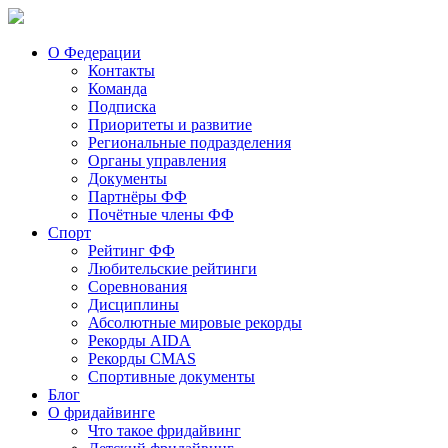
О Федерации
Контакты
Команда
Подписка
Приоритеты и развитие
Региональные подразделения
Органы управления
Документы
Партнёры ФФ
Почётные члены ФФ
Спорт
Рейтинг ФФ
Любительские рейтинги
Соревнования
Дисциплины
Абсолютные мировые рекорды
Рекорды AIDA
Рекорды CMAS
Спортивные документы
Блог
О фридайвинге
Что такое фридайвинг