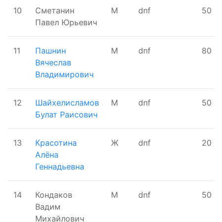
10
Сметанин
М
dnf
50
Павел Юрьевич
11
Пашнин
М
dnf
80
Вячеслав
Владимирович
12
Шайхелисламов
М
dnf
50
Булат Раисович
13
Красотина
Ж
dnf
20
Алёна
Геннадьевна
14
Кондаков
М
dnf
50
Вадим
Михайлович