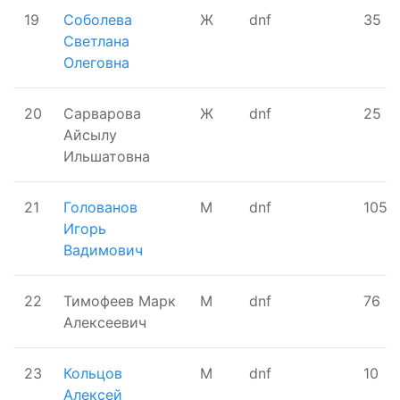
19
Соболева
Ж
dnf
35
Светлана
Олеговна
20
Сарварова
Ж
dnf
25
Айсылу
Ильшатовна
21
Голованов
М
dnf
105
Игорь
Вадимович
22
Тимофеев Марк
М
dnf
76
Алексеевич
23
Кольцов
М
dnf
10
Алексей