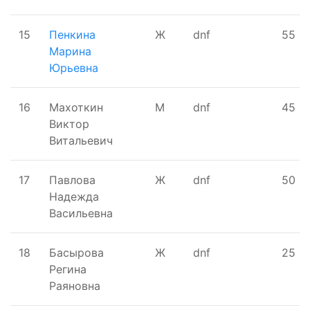
15
Пенкина
Ж
dnf
55
Марина
Юрьевна
16
Махоткин
М
dnf
45
Виктор
Витальевич
17
Павлова
Ж
dnf
50
Надежда
Васильевна
18
Басырова
Ж
dnf
25
Регина
Раяновна