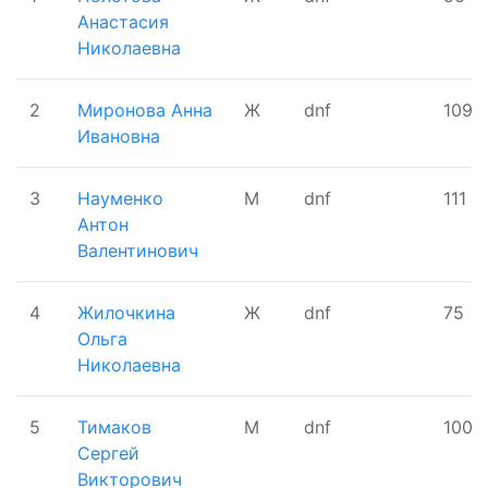
Анастасия
Николаевна
2
Миронова Анна
Ж
dnf
109
Ивановна
3
Науменко
М
dnf
111
Антон
Валентинович
4
Жилочкина
Ж
dnf
75
Ольга
Николаевна
5
Тимаков
М
dnf
100
Сергей
Викторович