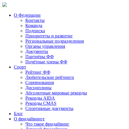
О Федерации
Контакты
Команда
Подписка
Приоритеты и развитие
Региональные подразделения
Органы управления
Документы
Партнёры ФФ
Почётные члены ФФ
Спорт
Рейтинг ФФ
Любительские рейтинги
Соревнования
Дисциплины
Абсолютные мировые рекорды
Рекорды AIDA
Рекорды CMAS
Спортивные документы
Блог
О фридайвинге
Что такое фридайвинг