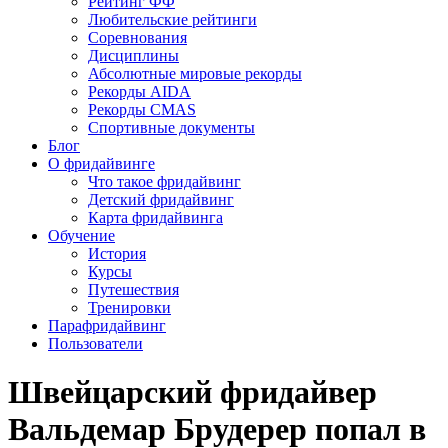
Рейтинг ФФ
Любительские рейтинги
Соревнования
Дисциплины
Абсолютные мировые рекорды
Рекорды AIDA
Рекорды CMAS
Спортивные документы
Блог
О фридайвинге
Что такое фридайвинг
Детский фридайвинг
Карта фридайвинга
Обучение
История
Курсы
Путешествия
Тренировки
Парафридайвинг
Пользователи
Швейцарский фридайвер
Вальдемар Брудерер попал в