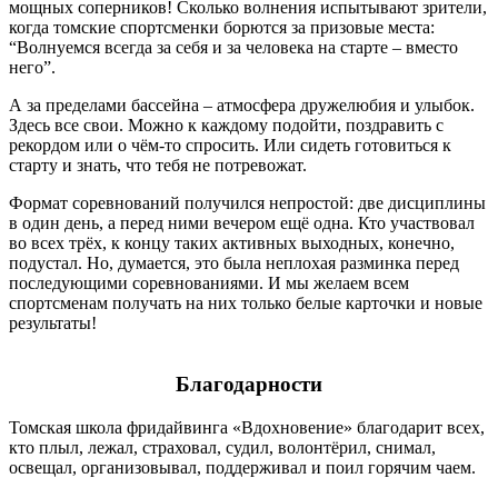
мощных соперников! Сколько волнения испытывают зрители,
когда томские спортсменки борются за призовые места:
“Волнуемся всегда за себя и за человека на старте – вместо
него”.
А за пределами бассейна – атмосфера дружелюбия и улыбок.
Здесь все свои. Можно к каждому подойти, поздравить с
рекордом или о чём-то спросить. Или сидеть готовиться к
старту и знать, что тебя не потревожат.
Формат соревнований получился непростой: две дисциплины
в один день, а перед ними вечером ещё одна. Кто участвовал
во всех трёх, к концу таких активных выходных, конечно,
подустал. Но, думается, это была неплохая разминка перед
последующими соревнованиями. И мы желаем всем
спортсменам получать на них только белые карточки и новые
результаты!
Благодарности
Томская школа фридайвинга «Вдохновение» благодарит всех,
кто плыл, лежал, страховал, судил, волонтëрил, снимал,
освещал, организовывал, поддерживал и поил горячим чаем.