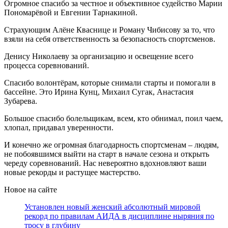
Огромное спасибо за честное и объективное судейство Марии
Пономарëвой и Евгении Тарнакиной.
Страхующим Алëне Кваснице и Роману Чибисову за то, что
взяли на себя ответственность за безопасность спортсменов.
Денису Николаеву за организацию и освещение всего
процесса соревнований.
Спасибо волонтëрам, которые снимали старты и помогали в
бассейне. Это Ирина Кунц, Михаил Сугак, Анастасия
Зубарева.
Большое спасибо болельщикам, всем, кто обнимал, поил чаем,
хлопал, придавал уверенности.
И конечно же огромная благодарность спортсменам – людям,
не побоявшимся выйти на старт в начале сезона и открыть
череду соревнований. Нас невероятно вдохновляют ваши
новые рекорды и растущее мастерство.
Новое на сайте
Установлен новый женский абсолютный мировой
рекорд по правилам АИДА в дисциплине ныряния по
тросу в глубину