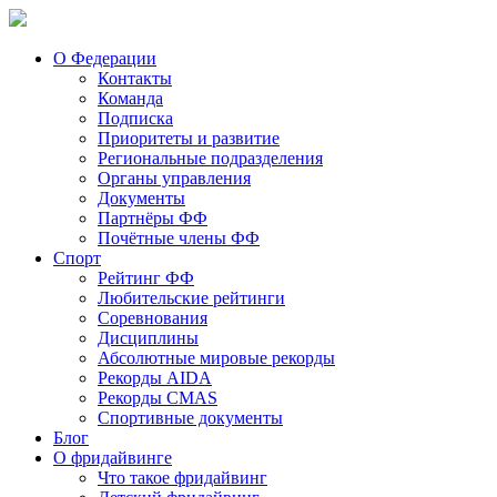
О Федерации
Контакты
Команда
Подписка
Приоритеты и развитие
Региональные подразделения
Органы управления
Документы
Партнёры ФФ
Почётные члены ФФ
Спорт
Рейтинг ФФ
Любительские рейтинги
Соревнования
Дисциплины
Абсолютные мировые рекорды
Рекорды AIDA
Рекорды CMAS
Спортивные документы
Блог
О фридайвинге
Что такое фридайвинг