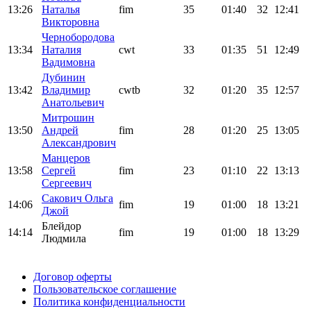
13:26
Наталья
fim
35
01:40
32
12:41
Викторовна
Чернобородова
13:34
Наталия
cwt
33
01:35
51
12:49
Вадимовна
Дубинин
13:42
Владимир
cwtb
32
01:20
35
12:57
Анатольевич
Митрошин
13:50
Андрей
fim
28
01:20
25
13:05
Александрович
Манцеров
13:58
Сергей
fim
23
01:10
22
13:13
Сергеевич
Сакович Ольга
14:06
fim
19
01:00
18
13:21
Джой
Блейдор
14:14
fim
19
01:00
18
13:29
Людмила
Поддержать ФФ
Договор оферты
Пользовательское соглашение
Политика конфиденциальности