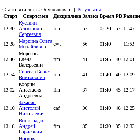
Стартовый лист - Опубликован
|
Результаты
Старт
Спортсмен
Дисциплина
Заявка
Время
PB
Размин
Кусакин
12:30
Александр
fim
57
02:20
57
11:45
Сергеевич
Маркина Ольга
12:38
cwt
56
01:40
11:53
Михайловна
Морозова
12:46
Елена
fim
41
01:45
40
12:01
Валерьевна
Сергеев Борис
12:54
fim
41
01:40
40
12:09
Викторович
Кобрин
13:02
Анастасия
fim
37
01:40
45
12:17
Андреевна
Захаров
13:10
Анатолий
cnf
36
01:40
48
12:25
Николаевич
Виноградов
13:18
Андрей
fim
35
01:30
35
12:33
Борисович
Носкова