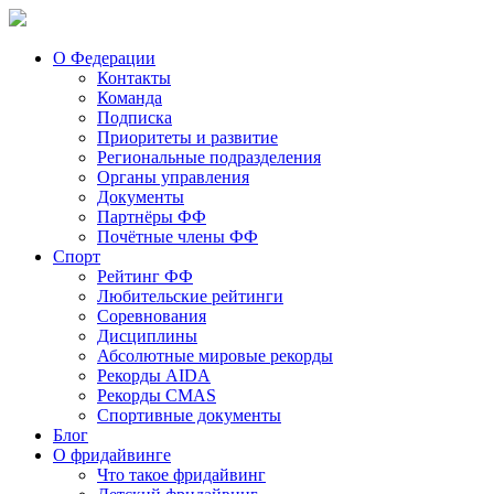
О Федерации
Контакты
Команда
Подписка
Приоритеты и развитие
Региональные подразделения
Органы управления
Документы
Партнёры ФФ
Почётные члены ФФ
Спорт
Рейтинг ФФ
Любительские рейтинги
Соревнования
Дисциплины
Абсолютные мировые рекорды
Рекорды AIDA
Рекорды CMAS
Спортивные документы
Блог
О фридайвинге
Что такое фридайвинг