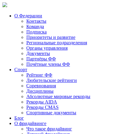
О Федерации
Контакты
Команда
Подписка
Приоритеты и развитие
Региональные подразделения
Органы управления
Документы
Партнёры ФФ
Почётные члены ФФ
Спорт
Рейтинг ФФ
Любительские рейтинги
Соревнования
Дисциплины
Абсолютные мировые рекорды
Рекорды AIDA
Рекорды CMAS
Спортивные документы
Блог
О фридайвинге
Что такое фридайвинг