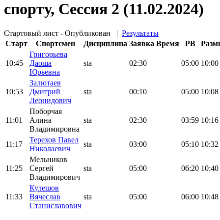
спорту, Сессия 2 (11.02.2024)
Стартовый лист - Опубликован
|
Результаты
Старт
Спортсмен
Дисциплина
Заявка
Время
PB
Разм
Григорьева
10:45
Даоша
sta
02:30
05:00
10:00
Юрьевна
Залютаев
10:53
Дмитрий
sta
00:10
05:00
10:08
Леонидович
Поборчая
11:01
Алина
sta
02:30
03:59
10:16
Владимировна
Терехов Павел
11:17
sta
03:00
05:10
10:32
Николаевич
Мельников
11:25
Сергей
sta
05:00
06:20
10:40
Владимирович
Кулешов
11:33
Вячеслав
sta
05:00
06:00
10:48
Станиславович
Поддержать ФФ