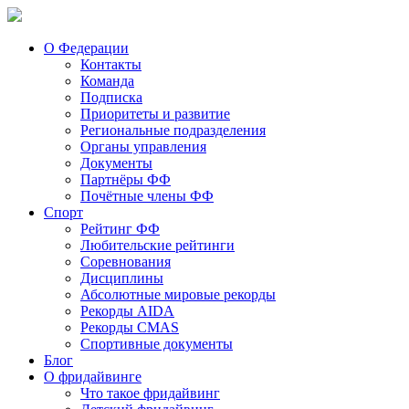
О Федерации
Контакты
Команда
Подписка
Приоритеты и развитие
Региональные подразделения
Органы управления
Документы
Партнёры ФФ
Почётные члены ФФ
Спорт
Рейтинг ФФ
Любительские рейтинги
Соревнования
Дисциплины
Абсолютные мировые рекорды
Рекорды AIDA
Рекорды CMAS
Спортивные документы
Блог
О фридайвинге
Что такое фридайвинг