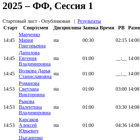
2025 – ФФ, Сессия 1
Стартовый лист - Опубликован
|
Результаты
Старт
Спортсмен
Дисциплина
Заявка
Время
PB
Разм
Марченко
14:45
Мария
sta
00:30
02:15
14:00
Григорьевна
Данилова
14:45
Евгения
sta
01:00
__:__
14:00
Владимировна
Волкова Дарья
14:45
sta
01:00
__:__
14:00
Станиславовна
Романова
14:53
Светлана
sta
01:00
03:00
14:08
Викторовна
Рыкова
14:53
Валентина
sta
01:00
03:30
14:08
Владимировна
Карсаков
14:53
Алексей
sta
01:00
04:36
14:08
Юрьевич
Цыганенко