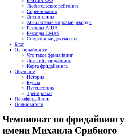
Рейтинг ФФ
Любительские рейтинги
Соревнования
Дисциплины
Абсолютные мировые рекорды
Рекорды AIDA
Рекорды CMAS
Спортивные документы
Блог
О фридайвинге
Что такое фридайвинг
Детский фридайвинг
Карта фридайвинга
Обучение
История
Курсы
Путешествия
Тренировки
Парафридайвинг
Пользователи
Чемпионат по фридайвингу
имени Михаила Срибного