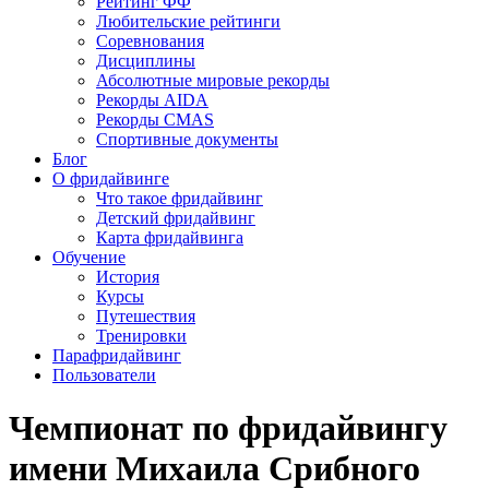
Рейтинг ФФ
Любительские рейтинги
Соревнования
Дисциплины
Абсолютные мировые рекорды
Рекорды AIDA
Рекорды CMAS
Спортивные документы
Блог
О фридайвинге
Что такое фридайвинг
Детский фридайвинг
Карта фридайвинга
Обучение
История
Курсы
Путешествия
Тренировки
Парафридайвинг
Пользователи
Чемпионат по фридайвингу
имени Михаила Срибного