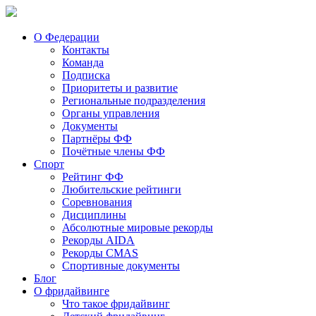
О Федерации
Контакты
Команда
Подписка
Приоритеты и развитие
Региональные подразделения
Органы управления
Документы
Партнёры ФФ
Почётные члены ФФ
Спорт
Рейтинг ФФ
Любительские рейтинги
Соревнования
Дисциплины
Абсолютные мировые рекорды
Рекорды AIDA
Рекорды CMAS
Спортивные документы
Блог
О фридайвинге
Что такое фридайвинг