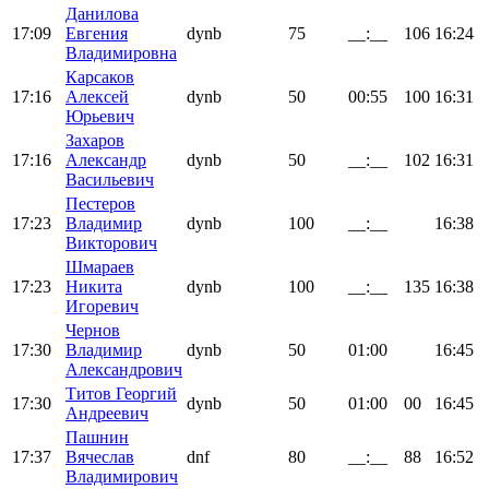
Данилова
17:09
Евгения
dynb
75
__:__
106
16:24
Владимировна
Карсаков
17:16
Алексей
dynb
50
00:55
100
16:31
Юрьевич
Захаров
17:16
Александр
dynb
50
__:__
102
16:31
Васильевич
Пестеров
17:23
Владимир
dynb
100
__:__
16:38
Викторович
Шмараев
17:23
Никита
dynb
100
__:__
135
16:38
Игоревич
Чернов
17:30
Владимир
dynb
50
01:00
16:45
Александрович
Титов Георгий
17:30
dynb
50
01:00
00
16:45
Андреевич
Пашнин
17:37
Вячеслав
dnf
80
__:__
88
16:52
Владимирович