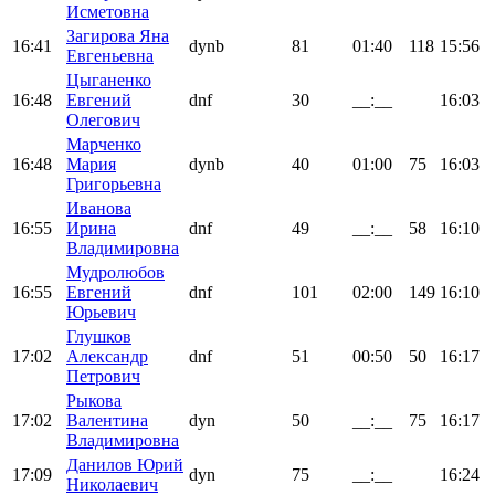
Исметовна
Загирова Яна
16:41
dynb
81
01:40
118
15:56
Евгеньевна
Цыганенко
16:48
Евгений
dnf
30
__:__
16:03
Олегович
Марченко
16:48
Мария
dynb
40
01:00
75
16:03
Григорьевна
Иванова
16:55
Ирина
dnf
49
__:__
58
16:10
Владимировна
Мудролюбов
16:55
Евгений
dnf
101
02:00
149
16:10
Юрьевич
Глушков
17:02
Александр
dnf
51
00:50
50
16:17
Петрович
Рыкова
17:02
Валентина
dyn
50
__:__
75
16:17
Владимировна
Данилов Юрий
17:09
dyn
75
__:__
16:24
Николаевич