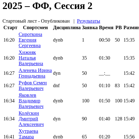
2025 – ФФ, Сессия 2
Стартовый лист - Опубликован
|
Результаты
Старт
Спортсмен
Дисциплина
Заявка
Время
PB
Разми
Сироткина
16:20
Евгения
dynb
1
00:50
50
15:35
Сергеевна
Хижняк
16:20
Наталья
dynb
35
01:30
15:35
Валерьевна
Аленева Ирина
16:27
dyn
50
__:__
15:42
Геннадьевна
Руфов Семен
16:27
dnf
50
01:10
83
15:42
Валерьевич
Яковлев
16:34
Владимир
dynb
100
01:50
100
15:49
Валерьевич
Колёскин
16:34
Дмитрий
dyn
90
01:40
128
15:49
Алексеевич
Хутраева
16:41
Тамара
dynb
65
01:20
15:56