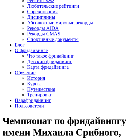
Рейтинг ФФ
Любительские рейтинги
Соревнования
Дисциплины
Абсолютные мировые рекорды
Рекорды AIDA
Рекорды CMAS
Спортивные документы
Блог
О фридайвинге
Что такое фридайвинг
Детский фридайвинг
Карта фридайвинга
Обучение
История
Курсы
Путешествия
Тренировки
Парафридайвинг
Пользователи
Чемпионат по фридайвингу
имени Михаила Срибного,