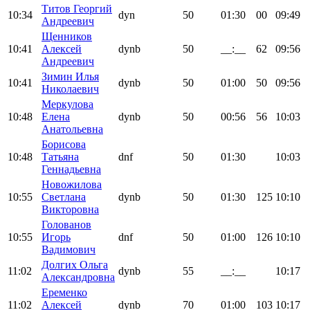
Титов Георгий
10:34
dyn
50
01:30
00
09:49
Андреевич
Щенников
10:41
Алексей
dynb
50
__:__
62
09:56
Андреевич
Зимин Илья
10:41
dynb
50
01:00
50
09:56
Николаевич
Меркулова
10:48
Елена
dynb
50
00:56
56
10:03
Анатольевна
Борисова
10:48
Татьяна
dnf
50
01:30
10:03
Геннадьевна
Новожилова
10:55
Светлана
dynb
50
01:30
125
10:10
Викторовна
Голованов
10:55
Игорь
dnf
50
01:00
126
10:10
Вадимович
Долгих Ольга
11:02
dynb
55
__:__
10:17
Александровна
Еременко
11:02
Алексей
dynb
70
01:00
103
10:17