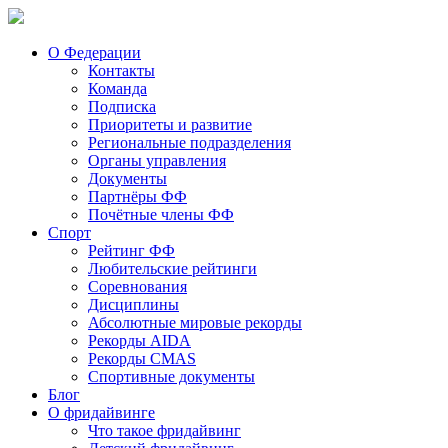
О Федерации
Контакты
Команда
Подписка
Приоритеты и развитие
Региональные подразделения
Органы управления
Документы
Партнёры ФФ
Почётные члены ФФ
Спорт
Рейтинг ФФ
Любительские рейтинги
Соревнования
Дисциплины
Абсолютные мировые рекорды
Рекорды AIDA
Рекорды CMAS
Спортивные документы
Блог
О фридайвинге
Что такое фридайвинг