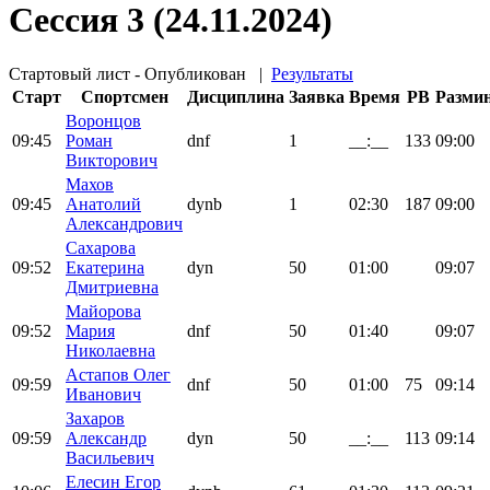
Сессия 3 (24.11.2024)
Стартовый лист - Опубликован
|
Результаты
Старт
Спортсмен
Дисциплина
Заявка
Время
PB
Разми
Воронцов
09:45
Роман
dnf
1
__:__
133
09:00
Викторович
Махов
09:45
Анатолий
dynb
1
02:30
187
09:00
Александрович
Сахарова
09:52
Екатерина
dyn
50
01:00
09:07
Дмитриевна
Майорова
09:52
Мария
dnf
50
01:40
09:07
Николаевна
Астапов Олег
09:59
dnf
50
01:00
75
09:14
Иванович
Захаров
09:59
Александр
dyn
50
__:__
113
09:14
Васильевич
Елесин Егор