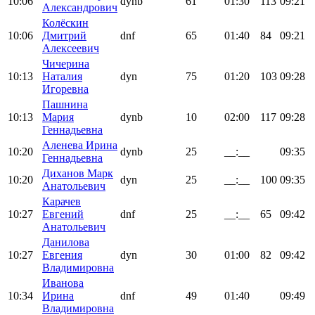
10:06
dynb
61
01:30
113
09:21
Александрович
Колёскин
10:06
Дмитрий
dnf
65
01:40
84
09:21
Алексеевич
Чичерина
10:13
Наталия
dyn
75
01:20
103
09:28
Игоревна
Пашнина
10:13
Мария
dynb
10
02:00
117
09:28
Геннадьевна
Аленева Ирина
10:20
dynb
25
__:__
09:35
Геннадьевна
Диханов Марк
10:20
dyn
25
__:__
100
09:35
Анатольевич
Карачев
10:27
Евгений
dnf
25
__:__
65
09:42
Анатольевич
Данилова
10:27
Евгения
dyn
30
01:00
82
09:42
Владимировна
Иванова
10:34
Ирина
dnf
49
01:40
09:49
Владимировна