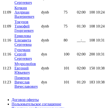
Сергеевич
Кочкин
11:09
Андриан
dynb
75
02:00
100
10:24
Валериевич
Токунов
11:09
Тимофей
dynb
75
01:30
108
10:24
Георгиевич
Ермилова
11:16
Елизавета
dynb
80
__:__
108
10:31
Сергеевна
Гурочкин
11:16
Сергей
dyn
100
02:00
200
10:31
Сергеевич
Мудролюбов
11:23
Евгений
dynb
101
02:00
150
10:38
Юрьевич
Пименов
11:23
Вячеслав
dyn
101
01:20
183
10:38
Вячеславович
Поддержать ФФ
Договор оферты
Пользовательское соглашение