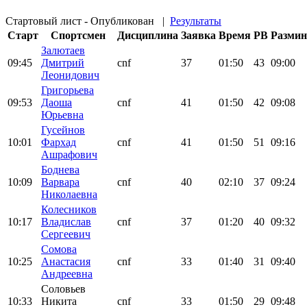
Стартовый лист - Опубликован
|
Результаты
Старт
Спортсмен
Дисциплина
Заявка
Время
PB
Размин
Залютаев
09:45
Дмитрий
cnf
37
01:50
43
09:00
Леонидович
Григорьева
09:53
Даоша
cnf
41
01:50
42
09:08
Юрьевна
Гусейнов
10:01
Фархад
cnf
41
01:50
51
09:16
Ашрафович
Боднева
10:09
Варвара
cnf
40
02:10
37
09:24
Николаевна
Колесников
10:17
Владислав
cnf
37
01:20
40
09:32
Сергеевич
Сомова
10:25
Анастасия
cnf
33
01:40
31
09:40
Андреевна
Соловьев
10:33
Никита
cnf
33
01:50
29
09:48