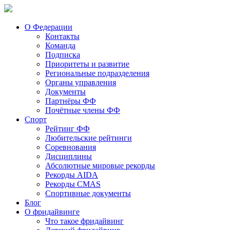
О Федерации
Контакты
Команда
Подписка
Приоритеты и развитие
Региональные подразделения
Органы управления
Документы
Партнёры ФФ
Почётные члены ФФ
Спорт
Рейтинг ФФ
Любительские рейтинги
Соревнования
Дисциплины
Абсолютные мировые рекорды
Рекорды AIDA
Рекорды CMAS
Спортивные документы
Блог
О фридайвинге
Что такое фридайвинг