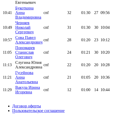
Евгеньевич
Букоткина
10:41
Анна
cnf
32
01:30
27
09:56
Владимировна
Черняев
10:49
Николай
cnf
31
01:30
30
10:04
Сергеевич
Сова Павел
10:57
cnf
28
01:20
23
10:12
Александрович
Пономарев
11:05
Станислав
cnf
24
01:21
30
10:20
Олегович
Слугина Юлия
11:13
cnf
22
01:20
20
10:28
Александровна
Гусейнова
11:21
Анна
cnf
21
01:05
20
10:36
Анатольевна
Вакула Ирина
11:29
cnf
12
01:00
14
10:44
Игоревна
Поддержать ФФ
Договор оферты
Пользовательское соглашение