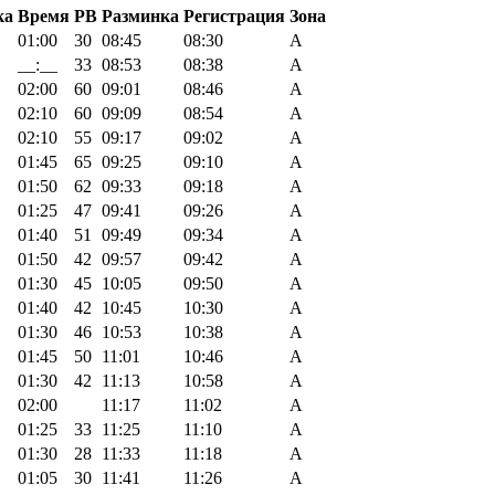
ка
Время
PB
Разминка
Регистрация
Зона
01:00
30
08:45
08:30
A
__:__
33
08:53
08:38
A
02:00
60
09:01
08:46
A
02:10
60
09:09
08:54
A
02:10
55
09:17
09:02
A
01:45
65
09:25
09:10
A
01:50
62
09:33
09:18
A
01:25
47
09:41
09:26
A
01:40
51
09:49
09:34
A
01:50
42
09:57
09:42
A
01:30
45
10:05
09:50
A
01:40
42
10:45
10:30
A
01:30
46
10:53
10:38
A
01:45
50
11:01
10:46
A
01:30
42
11:13
10:58
A
02:00
11:17
11:02
A
01:25
33
11:25
11:10
A
01:30
28
11:33
11:18
A
01:05
30
11:41
11:26
A