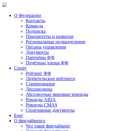
О Федерации
Контакты
Команда
Подписка
Приоритеты и развитие
Региональные подразделения
Органы управления
Документы
Партнёры ФФ
Почётные члены ФФ
Спорт
Рейтинг ФФ
Любительские рейтинги
Соревнования
Дисциплины
Абсолютные мировые рекорды
Рекорды AIDA
Рекорды CMAS
Спортивные документы
Блог
О фридайвинге
Что такое фридайвинг