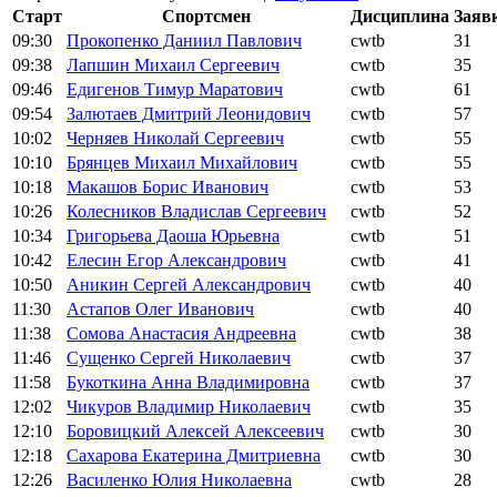
Старт
Спортсмен
Дисциплина
Заяв
09:30
Прокопенко Даниил Павлович
cwtb
31
09:38
Лапшин Михаил Сергеевич
cwtb
35
09:46
Едигенов Тимур Маратович
cwtb
61
09:54
Залютаев Дмитрий Леонидович
cwtb
57
10:02
Черняев Николай Сергеевич
cwtb
55
10:10
Брянцев Михаил Михайлович
cwtb
55
10:18
Макашов Борис Иванович
cwtb
53
10:26
Колесников Владислав Сергеевич
cwtb
52
10:34
Григорьева Даоша Юрьевна
cwtb
51
10:42
Елесин Егор Александрович
cwtb
41
10:50
Аникин Сергей Александрович
cwtb
40
11:30
Астапов Олег Иванович
cwtb
40
11:38
Сомова Анастасия Андреевна
cwtb
38
11:46
Сущенко Сергей Николаевич
cwtb
37
11:58
Букоткина Анна Владимировна
cwtb
37
12:02
Чикуров Владимир Николаевич
cwtb
35
12:10
Боровицкий Алексей Алексеевич
cwtb
30
12:18
Сахарова Екатерина Дмитриевна
cwtb
30
12:26
Василенко Юлия Николаевна
cwtb
28