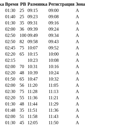
ка
Время
PB
Разминка
Регистрация
Зона
01:30
25
09:15
09:00
A
01:40
25
09:23
09:08
A
01:30
35
09:31
09:16
A
02:00
36
09:39
09:24
A
02:50
100
09:49
09:34
A
02:50
82
09:58
09:43
A
02:45
75
10:07
09:52
A
02:20
65
10:15
10:00
A
02:15
10:23
10:08
A
02:00
70
10:31
10:16
A
02:20
48
10:39
10:24
A
01:50
65
10:47
10:32
A
02:00
56
11:20
11:05
A
02:30
75
11:28
11:13
A
02:20
55
11:36
11:21
A
01:30
48
11:44
11:29
A
01:48
35
11:51
11:36
A
02:00
51
11:58
11:43
A
01:30
45
12:05
11:50
A