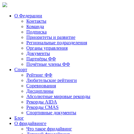
О Федерации
Контакты
Команда
Подписка
Приоритеты и развитие
Региональные подразделения
Органы управления
Документы
Партнёры ФФ
Почётные члены ФФ
Спорт
Рейтинг ФФ
Любительские рейтинги
Соревнования
Дисциплины
Абсолютные мировые рекорды
Рекорды AIDA
Рекорды CMAS
Спортивные документы
Блог
О фридайвинге
Что такое фридайвинг