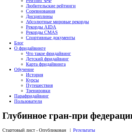
Рейтинг ФФ
Любительские рейтинги
Соревнования
Дисциплины
Абсолютные мировые рекорды
Рекорды AIDA
Рекорды CMAS
Спортивные документы
Блог
О фридайвинге
Что такое фридайвинг
Детский фридайвинг
Карта фридайвинга
Обучение
История
Курсы
Путешествия
Тренировки
Парафридайвинг
Пользователи
Глубинное гран-при федераци
Стартовый лист - Опубликован
|
Результаты