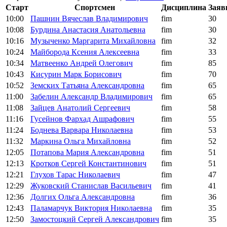
Старт
Спортсмен
Дисциплина
Заяв
10:00
Пашнин Вячеслав Владимирович
fim
30
10:08
Бурдина Анастасия Анатольевна
fim
30
10:16
Музыченко Маргарита Михайловна
fim
32
10:24
Майборода Ксения Алексеевна
fim
33
10:34
Матвеенко Андрей Олегович
fim
85
10:43
Кисурин Марк Борисович
fim
70
10:52
Земских Татьяна Александровна
fim
65
11:00
Забелин Александр Владимирович
fim
65
11:08
Зайцев Анатолий Сергеевич
fim
58
11:16
Гусейнов Фархад Ашрафович
fim
55
11:24
Боднева Варвара Николаевна
fim
53
11:32
Маркина Ольга Михайловна
fim
52
12:05
Потапова Мария Александровна
fim
51
12:13
Кротков Сергей Константинович
fim
51
12:21
Глухов Тарас Николаевич
fim
47
12:29
Жуковский Станислав Васильевич
fim
41
12:36
Долгих Ольга Александровна
fim
36
12:43
Паламарчук Виктория Николаевна
fim
35
12:50
Замостоцкий Сергей Александрович
fim
35