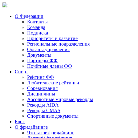
О Федерации
Контакты
Команда
Подписка
Приоритеты и развитие
Региональные подразделения
Органы управления
Документы
Партнёры ФФ
Почётные члены ФФ
Спорт
Рейтинг ФФ
Любительские рейтинги
Соревнования
Дисциплины
Абсолютные мировые рекорды
Рекорды AIDA
Рекорды CMAS
Спортивные документы
Блог
О фридайвинге
Что такое фридайвинг