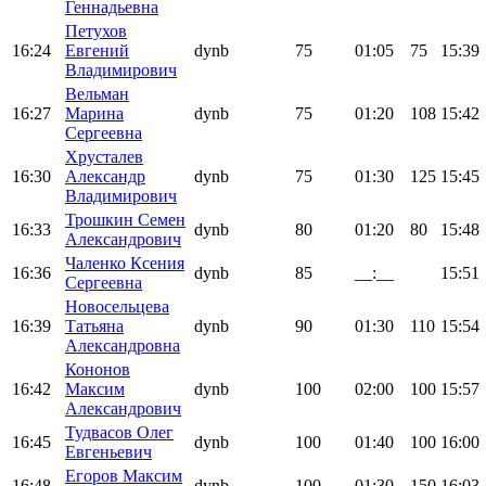
Геннадьевна
Петухов
16:24
Евгений
dynb
75
01:05
75
15:39
Владимирович
Вельман
16:27
Марина
dynb
75
01:20
108
15:42
Сергеевна
Хрусталев
16:30
Александр
dynb
75
01:30
125
15:45
Владимирович
Трошкин Семен
16:33
dynb
80
01:20
80
15:48
Александрович
Чаленко Ксения
16:36
dynb
85
__:__
15:51
Сергеевна
Новосельцева
16:39
Татьяна
dynb
90
01:30
110
15:54
Александровна
Кононов
16:42
Максим
dynb
100
02:00
100
15:57
Александрович
Тудвасов Олег
16:45
dynb
100
01:40
100
16:00
Евгеньевич
Егоров Максим
16:48
dynb
100
01:30
150
16:03