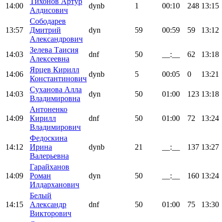
Тихонов Артур
14:00
dynb
1
00:10
248
13:15
Алдисович
Сободарев
13:57
Дмитрий
dyn
59
00:59
59
13:12
Александрович
Зелева Таисия
14:03
dnf
50
__:__
62
13:18
Алексеевна
Ярцев Кирилл
14:06
dynb
5
00:05
0
13:21
Константинович
Суханова Алла
14:03
dyn
50
01:00
123
13:18
Владимировна
Антоненко
14:09
Кирилл
dnf
50
01:00
72
13:24
Владимирович
Федоскина
14:12
Ирина
dynb
21
__:__
137
13:27
Валерьевна
Гарайханов
14:09
Роман
dyn
50
__:__
160
13:24
Илдарханович
Белый
14:15
Александр
dnf
50
01:00
75
13:30
Викторович