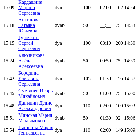
Кардашина
15:09
Марина
dyn
100
02:00
162
14:24
Сергеевна
Антипова
15:18
Татьяна
dynb
50
__:__
75
14:33
Юрьевна
Гурочкин
15:15
Сергей
dyn
100
03:10
200
14:30
Сергеевич
Ключникова
15:24
Алёна
dynb
50
00:50
75
14:39
Алексеевна
Бородина
15:42
Елизавета
dyn
105
01:30
156
14:57
Сергеевна
Сметанев Игорь
15:45
dynb
50
01:00
75
15:00
Михайлович
Даньшин Денис
15:48
dyn
110
02:00
100
15:03
Александрович
Минская Мария
15:51
dynb
50
01:30
92
15:06
Максимовна
Пашнина Мария
15:54
dyn
110
02:00
149
15:09
Геннадьевна