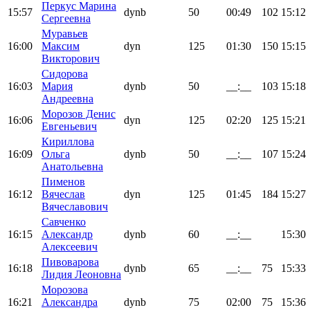
Перкус Марина
15:57
dynb
50
00:49
102
15:12
Сергеевна
Муравьев
16:00
Максим
dyn
125
01:30
150
15:15
Викторович
Сидорова
16:03
Мария
dynb
50
__:__
103
15:18
Андреевна
Морозов Денис
16:06
dyn
125
02:20
125
15:21
Евгеньевич
Кириллова
16:09
Ольга
dynb
50
__:__
107
15:24
Анатольевна
Пименов
16:12
Вячеслав
dyn
125
01:45
184
15:27
Вячеславович
Савченко
16:15
Александр
dynb
60
__:__
15:30
Алексеевич
Пивоварова
16:18
dynb
65
__:__
75
15:33
Лидия Леоновна
Морозова
16:21
Александра
dynb
75
02:00
75
15:36