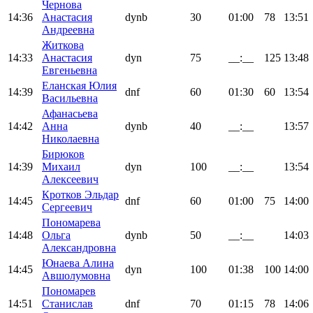
Чернова
14:36
Анастасия
dynb
30
01:00
78
13:51
Андреевна
Житкова
14:33
Анастасия
dyn
75
__:__
125
13:48
Евгеньевна
Еланская Юлия
14:39
dnf
60
01:30
60
13:54
Васильевна
Афанасьева
14:42
Анна
dynb
40
__:__
13:57
Николаевна
Бирюков
14:39
Михаил
dyn
100
__:__
13:54
Алексеевич
Кротков Эльдар
14:45
dnf
60
01:00
75
14:00
Сергеевич
Пономарева
14:48
Ольга
dynb
50
__:__
14:03
Александровна
Юнаева Алина
14:45
dyn
100
01:38
100
14:00
Авшолумовна
Пономарев
14:51
Станислав
dnf
70
01:15
78
14:06