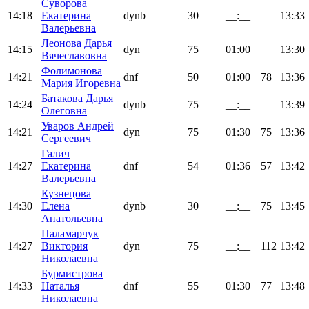
Суворова
14:18
Екатерина
dynb
30
__:__
13:33
Валерьевна
Леонова Дарья
14:15
dyn
75
01:00
13:30
Вячеславовна
Фолимонова
14:21
dnf
50
01:00
78
13:36
Мария Игоревна
Батакова Дарья
14:24
dynb
75
__:__
13:39
Олеговна
Уваров Андрей
14:21
dyn
75
01:30
75
13:36
Сергеевич
Галич
14:27
Екатерина
dnf
54
01:36
57
13:42
Валерьевна
Кузнецова
14:30
Елена
dynb
30
__:__
75
13:45
Анатольевна
Паламарчук
14:27
Виктория
dyn
75
__:__
112
13:42
Николаевна
Бурмистрова
14:33
Наталья
dnf
55
01:30
77
13:48
Николаевна