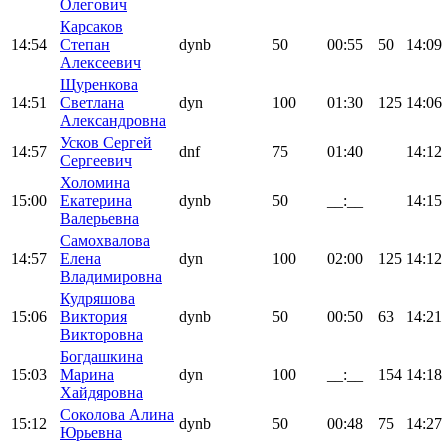
Олегович
Карсаков
14:54
Степан
dynb
50
00:55
50
14:09
Алексеевич
Щуренкова
14:51
Светлана
dyn
100
01:30
125
14:06
Александровна
Усков Сергей
14:57
dnf
75
01:40
14:12
Сергеевич
Холомина
15:00
Екатерина
dynb
50
__:__
14:15
Валерьевна
Самохвалова
14:57
Елена
dyn
100
02:00
125
14:12
Владимировна
Кудряшова
15:06
Виктория
dynb
50
00:50
63
14:21
Викторовна
Богдашкина
15:03
Марина
dyn
100
__:__
154
14:18
Хайдяровна
Соколова Алина
15:12
dynb
50
00:48
75
14:27
Юрьевна