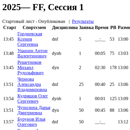
2025— FF, Сессия 1
Стартовый лист - Опубликован
|
Результаты
Старт
Спортсмен
Дисциплина
Заявка
Время
PB
Разм
Гордиевская
13:45
Ксения
dnf
5
__:__
53
13:00
Сергеевна
Ушахин Антон
13:48
dynb
1
00:05
75
13:03
Валентинович
Решетников
13:45
Михаил
dyn
2
02:30
178
13:00
Рудольфович
Чернова
13:51
Александра
dnf
25
00:40
25
13:06
Владимировна
Кудряшов Олег
13:54
dynb
1
00:01
125
13:09
Сергеевич
Чупилина Дарья
13:51
dyn
50
00:45
88
13:06
Дмитриевна
Бурунов Илья
13:57
dnf
50
__:__
13:12
Олегович