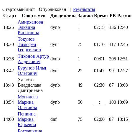
Стартовый лист - Опубликован
|
Результаты
Старт
Спортсмен
Дисциплина
Заявка
Время
PB
Разми
Амирханова
13:25
Эльвина
dynb
1
02:15
136
12:40
Ринатовна
Токунов
13:30
Тимофей
dyn
75
01:10
117
12:45
Георгиевич
Тихонов Артур
13:36
dynb
1
00:01
205
12:51
Алдисович
Бурунов Илья
13:42
dyn
25
01:47
99
12:57
Олегович
Халюто
13:48
Владислава
dynb
49
02:30
87
13:03
Дмитриевна
Могилева
13:54
Марина
dynb
50
__:__
100
13:09
Олеговна
Пенкина
14:00
Марина
dnf
75
02:00
87
13:15
Юрьевна
Богдашкина