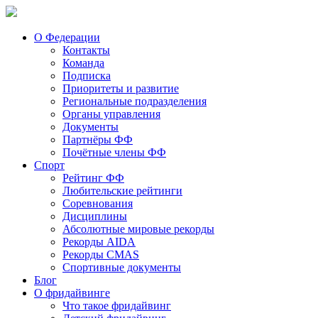
О Федерации
Контакты
Команда
Подписка
Приоритеты и развитие
Региональные подразделения
Органы управления
Документы
Партнёры ФФ
Почётные члены ФФ
Спорт
Рейтинг ФФ
Любительские рейтинги
Соревнования
Дисциплины
Абсолютные мировые рекорды
Рекорды AIDA
Рекорды CMAS
Спортивные документы
Блог
О фридайвинге
Что такое фридайвинг