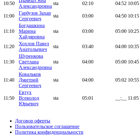
Цымбал Яна
10:50
sta
02:10
04:52
10:05
Александровна
Гарбузов Захар
11:00
sta
03:00
04:50
10:15
Сергеевич
Богдашкина
11:10
Марина
sta
03:00
05:00
10:25
Хайдяровна
Хохлов Павел
11:20
sta
03:40
04:00
10:35
Анатольевич
Щуренкова
11:30
Светлана
sta
04:00
05:00
10:45
Александровна
Ковальков
11:40
Дмитрий
sta
04:00
05:02
10:55
Сергеевич
Евтух
11:50
Всеволод
sta
05:01
__:__
11:05
Юрьевич
Поддержать ФФ
Договор оферты
Пользовательское соглашение
Политика конфиденциальности