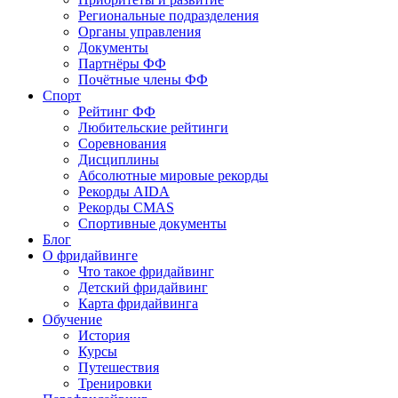
Региональные подразделения
Органы управления
Документы
Партнёры ФФ
Почётные члены ФФ
Спорт
Рейтинг ФФ
Любительские рейтинги
Соревнования
Дисциплины
Абсолютные мировые рекорды
Рекорды AIDA
Рекорды CMAS
Спортивные документы
Блог
О фридайвинге
Что такое фридайвинг
Детский фридайвинг
Карта фридайвинга
Обучение
История
Курсы
Путешествия
Тренировки