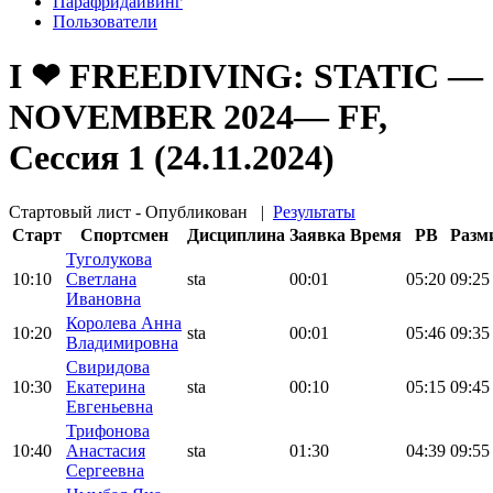
Парафридайвинг
Пользователи
I ❤ FREEDIVING: STATIC —
NOVEMBER 2024— FF,
Сессия 1 (24.11.2024)
Стартовый лист - Опубликован
|
Результаты
Старт
Спортсмен
Дисциплина
Заявка
Время
PB
Разм
Туголукова
10:10
Светлана
sta
00:01
05:20
09:25
Ивановна
Королева Анна
10:20
sta
00:01
05:46
09:35
Владимировна
Свиридова
10:30
Екатерина
sta
00:10
05:15
09:45
Евгеньевна
Трифонова
10:40
Анастасия
sta
01:30
04:39
09:55
Сергеевна