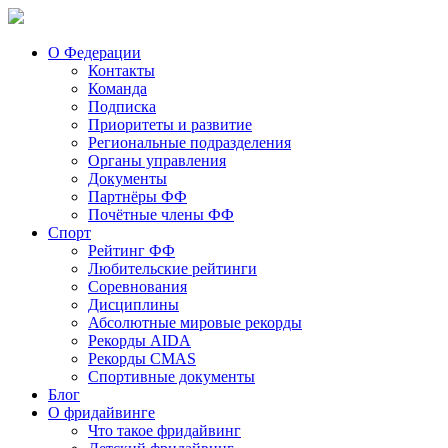
О Федерации
Контакты
Команда
Подписка
Приоритеты и развитие
Региональные подразделения
Органы управления
Документы
Партнёры ФФ
Почётные члены ФФ
Спорт
Рейтинг ФФ
Любительские рейтинги
Соревнования
Дисциплины
Абсолютные мировые рекорды
Рекорды AIDA
Рекорды CMAS
Спортивные документы
Блог
О фридайвинге
Что такое фридайвинг