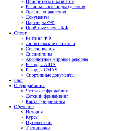
Приоритеты и развитие
Региональные подразделения
Органы управления
Документы
Партнёры ФФ
Почётные члены ФФ
Спорт
Рейтинг ФФ
Любительские рейтинги
Соревнования
Дисциплины
Абсолютные мировые рекорды
Рекорды AIDA
Рекорды CMAS
Спортивные документы
Блог
О фридайвинге
Что такое фридайвинг
Детский фридайвинг
Карта фридайвинга
Обучение
История
Курсы
Путешествия
Тренировки