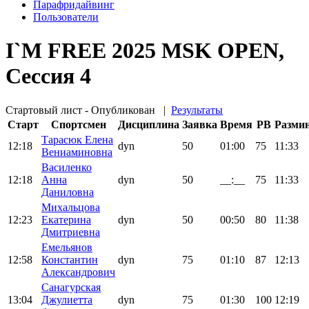
Парафридайвинг
Пользователи
I`M FREE 2025 MSK OPEN,
Сессия 4
Стартовый лист - Опубликован
|
Результаты
Старт
Спортсмен
Дисциплина
Заявка
Время
PB
Разми
Тарасюк Елена
12:18
dyn
50
01:00
75
11:33
Вениаминовна
Василенко
12:18
Анна
dyn
50
__:__
75
11:33
Даниловна
Михальцова
12:23
Екатерина
dyn
50
00:50
80
11:38
Дмитриевна
Емельянов
12:58
Константин
dyn
75
01:10
87
12:13
Александрович
Санагурская
13:04
Джулиетта
dyn
75
01:30
100
12:19