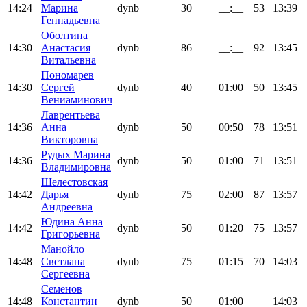
14:24
Марина
dynb
30
__:__
53
13:39
Геннадьевна
Оболтина
14:30
Анастасия
dynb
86
__:__
92
13:45
Витальевна
Пономарев
14:30
Сергей
dynb
40
01:00
50
13:45
Вениаминович
Лаврентьева
14:36
Анна
dynb
50
00:50
78
13:51
Викторовна
Рудых Марина
14:36
dynb
50
01:00
71
13:51
Владимировна
Шелестовская
14:42
Дарья
dynb
75
02:00
87
13:57
Андреевна
Юдина Анна
14:42
dynb
50
01:20
75
13:57
Григорьевна
Манойло
14:48
Светлана
dynb
75
01:15
70
14:03
Сергеевна
Семенов
14:48
Константин
dynb
50
01:00
14:03