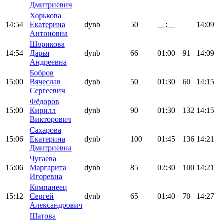
Дмитриевич
Хорькова
14:54
Екатерина
dynb
50
__:__
14:09
Антоновна
Шорикова
14:54
Дарья
dynb
66
01:00
91
14:09
Андреевна
Бобров
15:00
Вячеслав
dynb
50
01:30
60
14:15
Сергеевич
Фёдоров
15:00
Кирилл
dynb
90
01:30
132
14:15
Викторович
Сахарова
15:06
Екатерина
dynb
100
01:45
136
14:21
Дмитриевна
Чугаева
15:06
Маргарита
dynb
85
02:30
100
14:21
Игоревна
Компанеец
15:12
Сергей
dynb
65
01:40
70
14:27
Александрович
Шатова