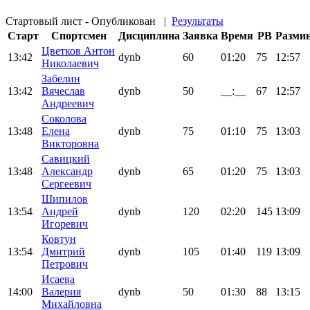
Стартовый лист - Опубликован
|
Результаты
Старт
Спортсмен
Дисциплина
Заявка
Время
PB
Разми
Цветков Антон
13:42
dynb
60
01:20
75
12:57
Николаевич
Забелин
13:42
Вячеслав
dynb
50
__:__
67
12:57
Андреевич
Соколова
13:48
Елена
dynb
75
01:10
75
13:03
Викторовна
Савицкий
13:48
Александр
dynb
65
01:20
75
13:03
Сергеевич
Шипилов
13:54
Андрей
dynb
120
02:20
145
13:09
Игоревич
Ковтун
13:54
Дмитрий
dynb
105
01:40
119
13:09
Петрович
Исаева
14:00
Валерия
dynb
50
01:30
88
13:15
Михайловна