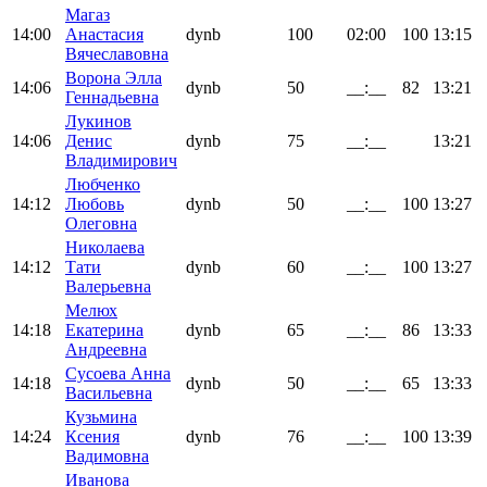
Магаз
14:00
Анастасия
dynb
100
02:00
100
13:15
Вячеславовна
Ворона Элла
14:06
dynb
50
__:__
82
13:21
Геннадьевна
Лукинов
14:06
Денис
dynb
75
__:__
13:21
Владимирович
Любченко
14:12
Любовь
dynb
50
__:__
100
13:27
Олеговна
Николаева
14:12
Тати
dynb
60
__:__
100
13:27
Валерьевна
Мелюх
14:18
Екатерина
dynb
65
__:__
86
13:33
Андреевна
Сусоева Анна
14:18
dynb
50
__:__
65
13:33
Васильевна
Кузьмина
14:24
Ксения
dynb
76
__:__
100
13:39
Вадимовна
Иванова