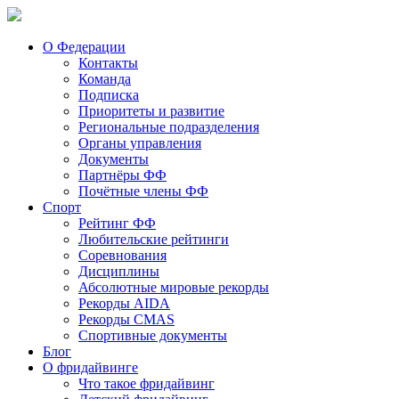
О Федерации
Контакты
Команда
Подписка
Приоритеты и развитие
Региональные подразделения
Органы управления
Документы
Партнёры ФФ
Почётные члены ФФ
Спорт
Рейтинг ФФ
Любительские рейтинги
Соревнования
Дисциплины
Абсолютные мировые рекорды
Рекорды AIDA
Рекорды CMAS
Спортивные документы
Блог
О фридайвинге
Что такое фридайвинг