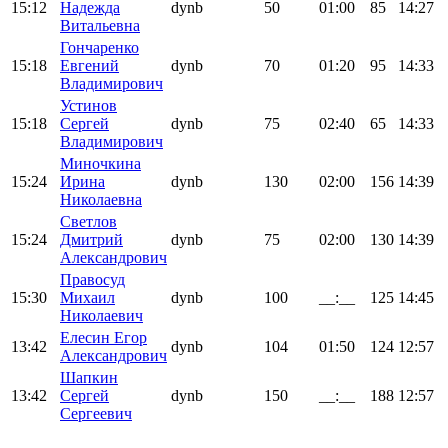
15:12
Надежда
dynb
50
01:00
85
14:27
Витальевна
Гончаренко
15:18
Евгений
dynb
70
01:20
95
14:33
Владимирович
Устинов
15:18
Сергей
dynb
75
02:40
65
14:33
Владимирович
Миночкина
15:24
Ирина
dynb
130
02:00
156
14:39
Николаевна
Светлов
15:24
Дмитрий
dynb
75
02:00
130
14:39
Александрович
Правосуд
15:30
Михаил
dynb
100
__:__
125
14:45
Николаевич
Елесин Егор
13:42
dynb
104
01:50
124
12:57
Александрович
Шапкин
13:42
Сергей
dynb
150
__:__
188
12:57
Сергеевич
Поддержать ФФ