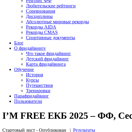
Рейтинг ФФ
Любительские рейтинги
Соревнования
Дисциплины
Абсолютные мировые рекорды
Рекорды AIDA
Рекорды CMAS
Спортивные документы
Блог
О фридайвинге
Что такое фридайвинг
Детский фридайвинг
Карта фридайвинга
Обучение
История
Курсы
Путешествия
Тренировки
Парафридайвинг
Пользователи
I’M FREE ЕКБ 2025 – ФФ, Сес
Стартовый лист - Опубликован
|
Результаты