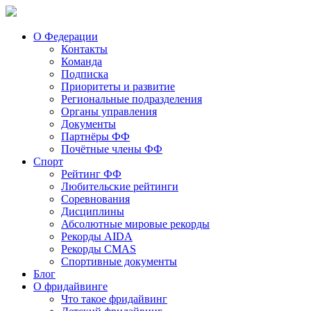
О Федерации
Контакты
Команда
Подписка
Приоритеты и развитие
Региональные подразделения
Органы управления
Документы
Партнёры ФФ
Почётные члены ФФ
Спорт
Рейтинг ФФ
Любительские рейтинги
Соревнования
Дисциплины
Абсолютные мировые рекорды
Рекорды AIDA
Рекорды CMAS
Спортивные документы
Блог
О фридайвинге
Что такое фридайвинг