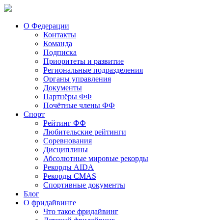
О Федерации
Контакты
Команда
Подписка
Приоритеты и развитие
Региональные подразделения
Органы управления
Документы
Партнёры ФФ
Почётные члены ФФ
Спорт
Рейтинг ФФ
Любительские рейтинги
Соревнования
Дисциплины
Абсолютные мировые рекорды
Рекорды AIDA
Рекорды CMAS
Спортивные документы
Блог
О фридайвинге
Что такое фридайвинг