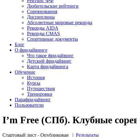
Рейтинг ФФ
Любительские рейтинги
Соревнования
Дисциплины
Абсолютные мировые рекорды
Рекорды AIDA
Рекорды CMAS
Спортивные документы
Блог
О фридайвинге
Что такое фридайвинг
Детский фридайвинг
Карта фридайвинга
Обучение
История
Курсы
Путешествия
Тренировки
Парафридайвинг
Пользователи
I’m Free (СПб). Клубные соре
Стартовый лист - Опубликован
|
Результаты