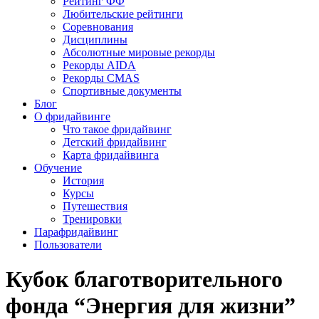
Рейтинг ФФ
Любительские рейтинги
Соревнования
Дисциплины
Абсолютные мировые рекорды
Рекорды AIDA
Рекорды CMAS
Спортивные документы
Блог
О фридайвинге
Что такое фридайвинг
Детский фридайвинг
Карта фридайвинга
Обучение
История
Курсы
Путешествия
Тренировки
Парафридайвинг
Пользователи
Кубок благотворительного
фонда “Энергия для жизни”