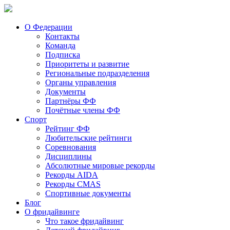
О Федерации
Контакты
Команда
Подписка
Приоритеты и развитие
Региональные подразделения
Органы управления
Документы
Партнёры ФФ
Почётные члены ФФ
Спорт
Рейтинг ФФ
Любительские рейтинги
Соревнования
Дисциплины
Абсолютные мировые рекорды
Рекорды AIDA
Рекорды CMAS
Спортивные документы
Блог
О фридайвинге
Что такое фридайвинг