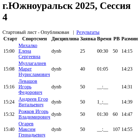
г.Южноуральск 2025, Сессия
4
Стартовый лист - Опубликован
|
Результаты
Старт
Спортсмен
Дисциплина
Заявка
Время
PB
Размин
Михалко
15:00
Елена
dynb
25
00:30
50
14:15
Сергеевна
Муллагалиев
15:08
Марат
dynb
40
01:05
14:23
Нурисламович
Левашов
15:16
Игорь
dynb
50
__:__
14:31
Федорович
Андреев Егор
15:24
dynb
50
1_:__
14:39
Витальевич
Рожков Игорь
15:32
dynb
50
01:30
60
14:47
Владимирович
Огарев
15:40
Максим
dynb
50
__:__
107
14:55
Геннадьевич