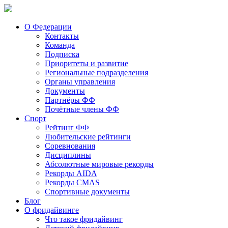
О Федерации
Контакты
Команда
Подписка
Приоритеты и развитие
Региональные подразделения
Органы управления
Документы
Партнёры ФФ
Почётные члены ФФ
Спорт
Рейтинг ФФ
Любительские рейтинги
Соревнования
Дисциплины
Абсолютные мировые рекорды
Рекорды AIDA
Рекорды CMAS
Спортивные документы
Блог
О фридайвинге
Что такое фридайвинг