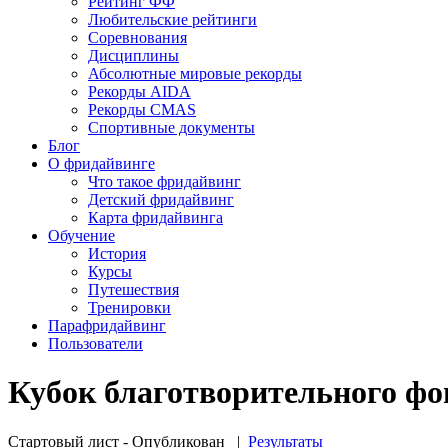
Рейтинг ФФ
Любительские рейтинги
Соревнования
Дисциплины
Абсолютные мировые рекорды
Рекорды AIDA
Рекорды CMAS
Спортивные документы
Блог
О фридайвинге
Что такое фридайвинг
Детский фридайвинг
Карта фридайвинга
Обучение
История
Курсы
Путешествия
Тренировки
Парафридайвинг
Пользователи
Кубок благотворительного фон
Стартовый лист - Опубликован
|
Результаты