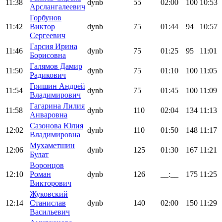
11:38
dynb
55
02:00
100
10:53
Арслангалеевич
Горбунов
11:42
Виктор
dynb
75
01:44
94
10:57
Сергеевич
Гарсия Ирина
11:46
dynb
75
01:25
95
11:01
Борисовна
Галямов Дамир
11:50
dynb
75
01:10
100
11:05
Радикович
Гришин Андрей
11:54
dynb
75
01:45
100
11:09
Владимирович
Гагарина Лилия
11:58
dynb
110
02:04
134
11:13
Анваровна
Сазонова Юлия
12:02
dynb
110
01:50
148
11:17
Владимировна
Мухаметшин
12:06
dynb
125
01:30
167
11:21
Булат
Воронцов
12:10
Роман
dynb
126
__:__
175
11:25
Викторович
Жуковский
12:14
Станислав
dynb
140
02:00
150
11:29
Васильевич