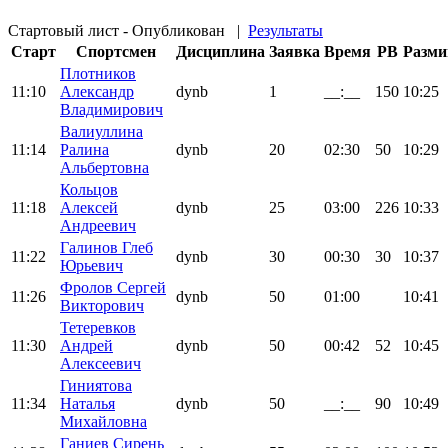
Стартовый лист - Опубликован
|
Результаты
Старт
Спортсмен
Дисциплина
Заявка
Время
PB
Разми
Плотников
11:10
Александр
dynb
1
__:__
150
10:25
Владимирович
Валиуллина
11:14
Ралина
dynb
20
02:30
50
10:29
Альбертовна
Кольцов
11:18
Алексей
dynb
25
03:00
226
10:33
Андреевич
Галинов Глеб
11:22
dynb
30
00:30
30
10:37
Юрьевич
Фролов Сергей
11:26
dynb
50
01:00
10:41
Викторович
Тетеревков
11:30
Андрей
dynb
50
00:42
52
10:45
Алексеевич
Гиниятова
11:34
Наталья
dynb
50
__:__
90
10:49
Михайловна
Ганиев Сирень