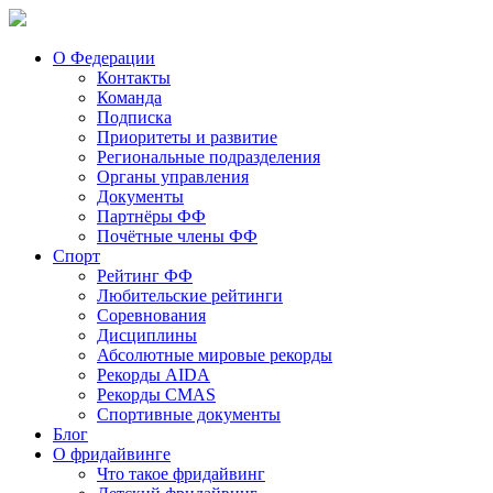
О Федерации
Контакты
Команда
Подписка
Приоритеты и развитие
Региональные подразделения
Органы управления
Документы
Партнёры ФФ
Почётные члены ФФ
Спорт
Рейтинг ФФ
Любительские рейтинги
Соревнования
Дисциплины
Абсолютные мировые рекорды
Рекорды AIDA
Рекорды CMAS
Спортивные документы
Блог
О фридайвинге
Что такое фридайвинг