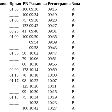
явка
Время
PB
Разминка
Регистрация
Зона
01:30
100
09:30
09:15
A
__:__
100
09:34
09:19
B
01:00
75
09:38
09:23
A
__:__
133
09:42
09:27
B
00:25
41
09:46
09:31
A
01:00
100
09:50
09:35
B
__:__
09:54
09:39
A
__:__
09:58
09:43
B
01:35
50
10:02
09:47
A
__:__
79
10:06
09:51
B
__:__
60
10:10
09:55
A
02:00
178
10:14
09:59
B
01:15
78
10:18
10:03
A
01:17
98
10:22
10:07
B
__:__
125
10:26
10:11
A
__:__
99
10:30
10:15
B
01:18
75
10:34
10:19
A
__:__
10:38
10:23
B
__:__
100
10:42
10:27
A