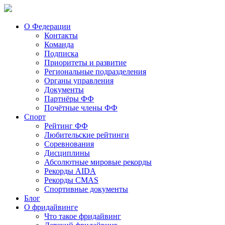
О Федерации
Контакты
Команда
Подписка
Приоритеты и развитие
Региональные подразделения
Органы управления
Документы
Партнёры ФФ
Почётные члены ФФ
Спорт
Рейтинг ФФ
Любительские рейтинги
Соревнования
Дисциплины
Абсолютные мировые рекорды
Рекорды AIDA
Рекорды CMAS
Спортивные документы
Блог
О фридайвинге
Что такое фридайвинг