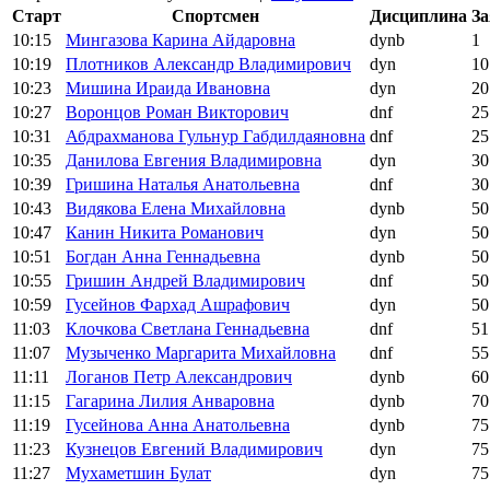
Старт
Спортсмен
Дисциплина
За
10:15
Мингазова Карина Айдаровна
dynb
1
10:19
Плотников Александр Владимирович
dyn
10
10:23
Мишина Ираида Ивановна
dyn
20
10:27
Воронцов Роман Викторович
dnf
25
10:31
Абдрахманова Гульнур Габдилдаяновна
dnf
25
10:35
Данилова Евгения Владимировна
dyn
30
10:39
Гришина Наталья Анатольевна
dnf
30
10:43
Видякова Елена Михайловна
dynb
50
10:47
Канин Никита Романович
dyn
50
10:51
Богдан Анна Геннадьевна
dynb
50
10:55
Гришин Андрей Владимирович
dnf
50
10:59
Гусейнов Фархад Ашрафович
dyn
50
11:03
Клочкова Светлана Геннадьевна
dnf
51
11:07
Музыченко Маргарита Михайловна
dnf
55
11:11
Логанов Петр Александрович
dynb
60
11:15
Гагарина Лилия Анваровна
dynb
70
11:19
Гусейнова Анна Анатольевна
dynb
75
11:23
Кузнецов Евгений Владимирович
dyn
75
11:27
Мухаметшин Булат
dyn
75