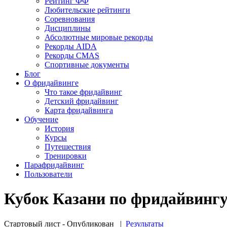
Рейтинг ФФ
Любительские рейтинги
Соревнования
Дисциплины
Абсолютные мировые рекорды
Рекорды AIDA
Рекорды CMAS
Спортивные документы
Блог
О фридайвинге
Что такое фридайвинг
Детский фридайвинг
Карта фридайвинга
Обучение
История
Курсы
Путешествия
Тренировки
Парафридайвинг
Пользователи
Кубок Казани по фридайвингу 2
Стартовый лист - Опубликован
|
Результаты