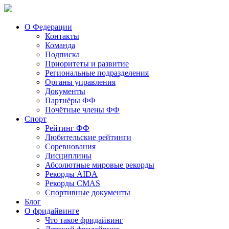
О Федерации
Контакты
Команда
Подписка
Приоритеты и развитие
Региональные подразделения
Органы управления
Документы
Партнёры ФФ
Почётные члены ФФ
Спорт
Рейтинг ФФ
Любительские рейтинги
Соревнования
Дисциплины
Абсолютные мировые рекорды
Рекорды AIDA
Рекорды CMAS
Спортивные документы
Блог
О фридайвинге
Что такое фридайвинг