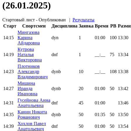
(26.01.2025)
Стартовый лист - Опубликован
|
Результаты
Старт
Спортсмен
Дисциплина
Заявка
Время
PB
Разми
Мингазова
14:15
Карина
dyn
1
01:00
100
13:30
Айдаровна
Кутрова
14:19
Наталья
dnf
1
__:__
75
13:34
Викторовна
Плотников
14:23
Александр
dynb
10
__:__
108
13:38
Владимирович
Мишина
14:27
Ираида
dynb
20
01:00
50
13:42
Ивановна
Гусейнова Анна
14:31
dnf
45
01:00
13:46
Анатольевна
Канин Никита
14:35
dynb
50
01:35
50
13:50
Романович
Хохлов Павел
14:39
dnf
50
01:00
50
13:54
Анатольевич