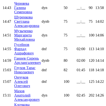
Черняева
14:43
Галина
dyn
50
__:__
90
13:58
Семеновна
Щуренкова
14:47
Светлана
dynb
75
__:__
75
14:02
Александровна
Музыченко
14:51
Маргарита
dyn
75
__:__
100
14:06
Михайловна
Гусейнов
14:55
Фархад
dnf
75
02:00
113
14:10
Ашрафович
Ганиев Сирень
14:59
dynb
80
02:00
120
14:14
Арслангалеевич
Глухов Тарас
15:03
dnf
82
01:45
118
14:18
Николаевич
Ончуков
15:07
Алексей
dnf
100
__:__
125
14:22
Олегович
Махов
15:11
Анатолий
dyn
100
02:45
202
14:26
Александрович
Клочкова