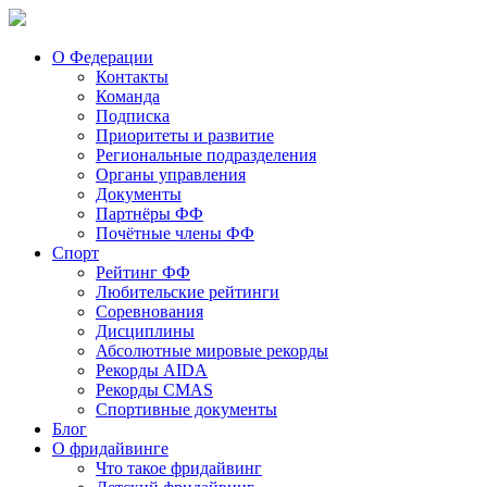
О Федерации
Контакты
Команда
Подписка
Приоритеты и развитие
Региональные подразделения
Органы управления
Документы
Партнёры ФФ
Почётные члены ФФ
Спорт
Рейтинг ФФ
Любительские рейтинги
Соревнования
Дисциплины
Абсолютные мировые рекорды
Рекорды AIDA
Рекорды CMAS
Спортивные документы
Блог
О фридайвинге
Что такое фридайвинг