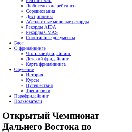
Рейтинг ФФ
Любительские рейтинги
Соревнования
Дисциплины
Абсолютные мировые рекорды
Рекорды AIDA
Рекорды CMAS
Спортивные документы
Блог
О фридайвинге
Что такое фридайвинг
Детский фридайвинг
Карта фридайвинга
Обучение
История
Курсы
Путешествия
Тренировки
Парафридайвинг
Пользователи
Открытый Чемпионат
Дальнего Востока по