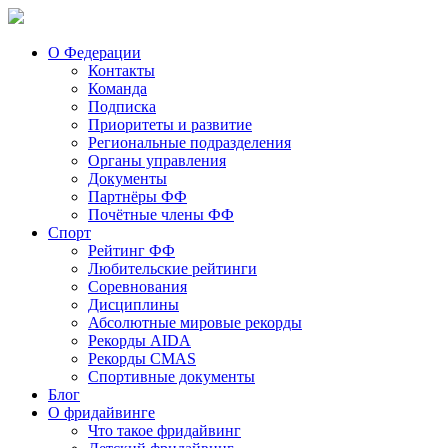
О Федерации
Контакты
Команда
Подписка
Приоритеты и развитие
Региональные подразделения
Органы управления
Документы
Партнёры ФФ
Почётные члены ФФ
Спорт
Рейтинг ФФ
Любительские рейтинги
Соревнования
Дисциплины
Абсолютные мировые рекорды
Рекорды AIDA
Рекорды CMAS
Спортивные документы
Блог
О фридайвинге
Что такое фридайвинг