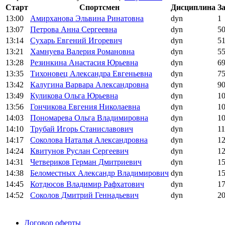
Старт
Спортсмен
Дисциплина
З
13:00
Амирханова Эльвина Ринатовна
dyn
1
13:07
Петрова Анна Сергеевна
dyn
5
13:14
Сухарь Евгений Игоревич
dyn
5
13:21
Хамнуева Валерия Романовна
dyn
5
13:28
Резинкина Анастасия Юрьевна
dyn
6
13:35
Тихоновец Александра Евгеньевна
dyn
7
13:42
Калугина Варвара Александровна
dyn
9
13:49
Куликова Ольга Юрьевна
dyn
1
13:56
Гончикова Евгения Николаевна
dyn
1
14:03
Пономарева Ольга Владимировна
dyn
1
14:10
Трубай Игорь Станиславович
dyn
1
14:17
Соколова Наталья Александровна
dyn
1
14:24
Квитунов Руслан Сергеевич
dyn
1
14:31
Четвериков Герман Дмитриевич
dyn
1
14:38
Беломестных Александр Владимирович
dyn
1
14:45
Котдюсов Владимир Рафхатович
dyn
1
14:52
Соколов Дмитрий Геннадьевич
dyn
2
Поддержать ФФ
Договор оферты