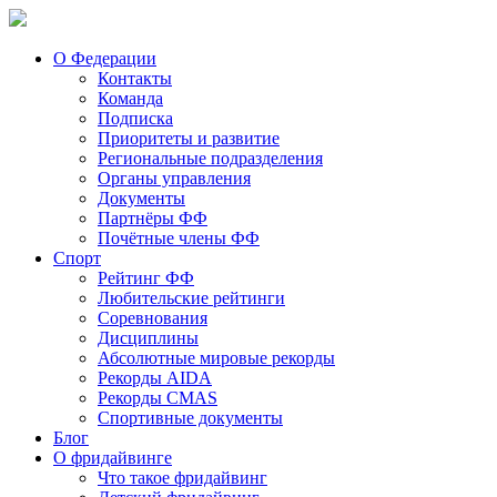
О Федерации
Контакты
Команда
Подписка
Приоритеты и развитие
Региональные подразделения
Органы управления
Документы
Партнёры ФФ
Почётные члены ФФ
Спорт
Рейтинг ФФ
Любительские рейтинги
Соревнования
Дисциплины
Абсолютные мировые рекорды
Рекорды AIDA
Рекорды CMAS
Спортивные документы
Блог
О фридайвинге
Что такое фридайвинг