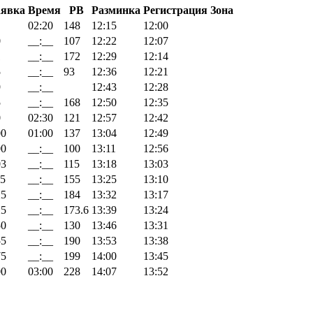
аявка
Время
PB
Разминка
Регистрация
Зона
02:20
148
12:15
12:00
0
__:__
107
12:22
12:07
1
__:__
172
12:29
12:14
5
__:__
93
12:36
12:21
9
__:__
12:43
12:28
5
__:__
168
12:50
12:35
0
02:30
121
12:57
12:42
00
01:00
137
13:04
12:49
00
__:__
100
13:11
12:56
03
__:__
115
13:18
13:03
15
__:__
155
13:25
13:10
25
__:__
184
13:32
13:17
25
__:__
173.6
13:39
13:24
50
__:__
130
13:46
13:31
55
__:__
190
13:53
13:38
75
__:__
199
14:00
13:45
00
03:00
228
14:07
13:52