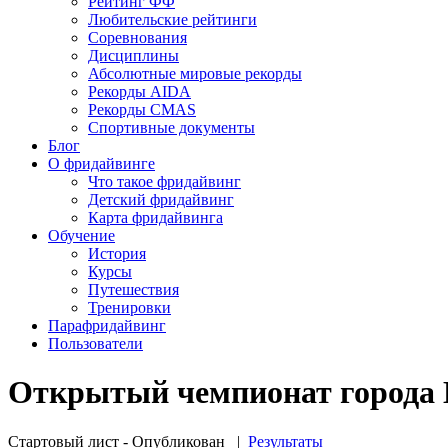
Рейтинг ФФ
Любительские рейтинги
Соревнования
Дисциплины
Абсолютные мировые рекорды
Рекорды AIDA
Рекорды CMAS
Спортивные документы
Блог
О фридайвинге
Что такое фридайвинг
Детский фридайвинг
Карта фридайвинга
Обучение
История
Курсы
Путешествия
Тренировки
Парафридайвинг
Пользователи
Открытый чемпионат города Кр
Стартовый лист - Опубликован
|
Результаты