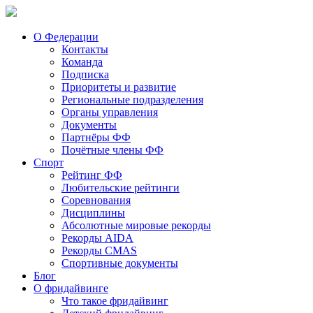
О Федерации
Контакты
Команда
Подписка
Приоритеты и развитие
Региональные подразделения
Органы управления
Документы
Партнёры ФФ
Почётные члены ФФ
Спорт
Рейтинг ФФ
Любительские рейтинги
Соревнования
Дисциплины
Абсолютные мировые рекорды
Рекорды AIDA
Рекорды CMAS
Спортивные документы
Блог
О фридайвинге
Что такое фридайвинг