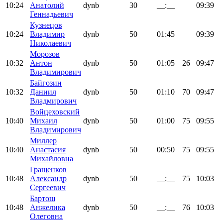
10:24
Анатолий
dynb
30
__:__
09:39
Геннадьевич
Кузнецов
10:24
Владимир
dynb
50
01:45
09:39
Николаевич
Морозов
10:32
Антон
dynb
50
01:05
26
09:47
Владимирович
Байгозин
10:32
Даниил
dynb
50
01:10
70
09:47
Владмирович
Войцеховский
10:40
Михаил
dynb
50
01:00
75
09:55
Владимирович
Миллер
10:40
Анастасия
dynb
50
00:50
75
09:55
Михайловна
Гращенков
10:48
Александр
dynb
50
__:__
75
10:03
Сергеевич
Бартош
10:48
Анжелика
dynb
50
__:__
76
10:03
Олеговна