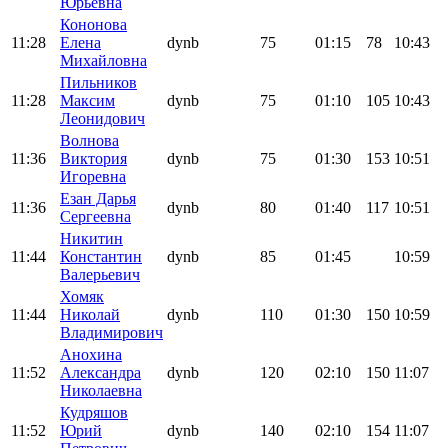
Юрьевна
Кононова
11:28
Елена
dynb
75
01:15
78
10:43
Михайловна
Пильников
11:28
Максим
dynb
75
01:10
105
10:43
Леонидович
Волнова
11:36
Виктория
dynb
75
01:30
153
10:51
Игоревна
Езан Дарья
11:36
dynb
80
01:40
117
10:51
Сергеевна
Никитин
11:44
Константин
dynb
85
01:45
10:59
Валерьевич
Хомяк
11:44
Николай
dynb
110
01:30
150
10:59
Владимирович
Анохина
11:52
Александра
dynb
120
02:10
150
11:07
Николаевна
Кудряшов
11:52
Юрий
dynb
140
02:10
154
11:07