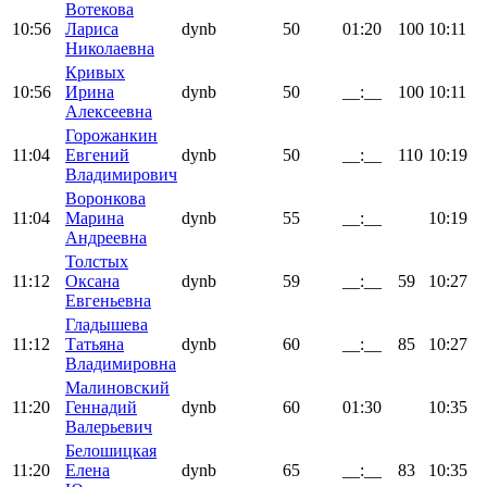
Вотекова
10:56
Лариса
dynb
50
01:20
100
10:11
Николаевна
Кривых
10:56
Ирина
dynb
50
__:__
100
10:11
Алексеевна
Горожанкин
11:04
Евгений
dynb
50
__:__
110
10:19
Владимирович
Воронкова
11:04
Марина
dynb
55
__:__
10:19
Андреевна
Толстых
11:12
Оксана
dynb
59
__:__
59
10:27
Евгеньевна
Гладышева
11:12
Татьяна
dynb
60
__:__
85
10:27
Владимировна
Малиновский
11:20
Геннадий
dynb
60
01:30
10:35
Валерьевич
Белошицкая
11:20
Елена
dynb
65
__:__
83
10:35