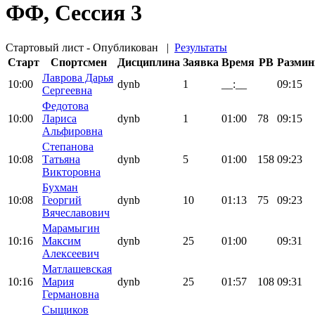
ФФ, Сессия 3
Стартовый лист - Опубликован
|
Результаты
Старт
Спортсмен
Дисциплина
Заявка
Время
PB
Размин
Лаврова Дарья
10:00
dynb
1
__:__
09:15
Сергеевна
Федотова
10:00
Лариса
dynb
1
01:00
78
09:15
Альфировна
Степанова
10:08
Татьяна
dynb
5
01:00
158
09:23
Викторовна
Бухман
10:08
Георгий
dynb
10
01:13
75
09:23
Вячеславович
Марамыгин
10:16
Максим
dynb
25
01:00
09:31
Алексеевич
Матлашевская
10:16
Мария
dynb
25
01:57
108
09:31
Германовна
Сыщиков