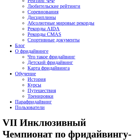
Рейтинг ФФ
Любительские рейтинги
Соревнования
Дисциплины
Абсолютные мировые рекорды
Рекорды AIDA
Рекорды CMAS
Спортивные документы
Блог
О фридайвинге
Что такое фридайвинг
Детский фридайвинг
Карта фридайвинга
Обучение
История
Курсы
Путешествия
Тренировки
Парафридайвинг
Пользователи
VII Инклюзивный
Чемпионат по фридайвингу-