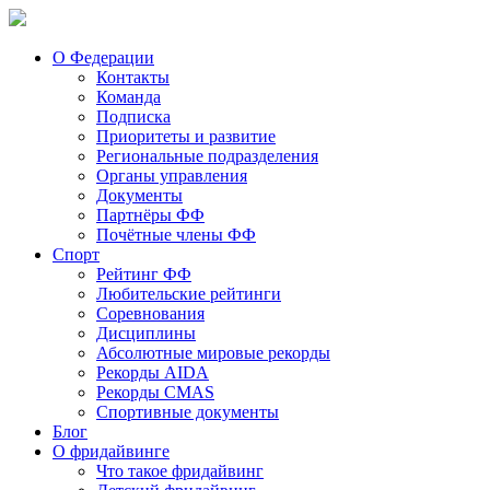
О Федерации
Контакты
Команда
Подписка
Приоритеты и развитие
Региональные подразделения
Органы управления
Документы
Партнёры ФФ
Почётные члены ФФ
Спорт
Рейтинг ФФ
Любительские рейтинги
Соревнования
Дисциплины
Абсолютные мировые рекорды
Рекорды AIDA
Рекорды CMAS
Спортивные документы
Блог
О фридайвинге
Что такое фридайвинг