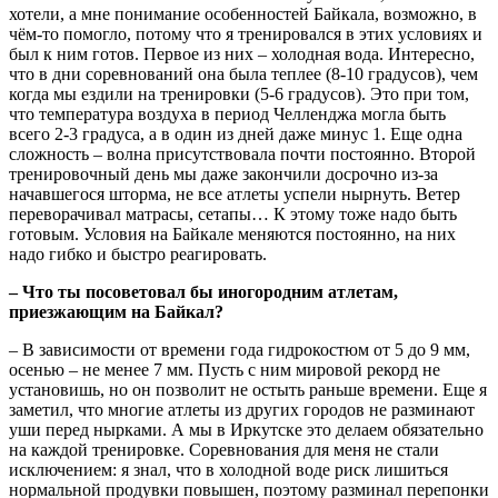
хотели, а мне понимание особенностей Байкала, возможно, в
чём-то помогло, потому что я тренировался в этих условиях и
был к ним готов. Первое из них – холодная вода. Интересно,
что в дни соревнований она была теплее (8-10 градусов), чем
когда мы ездили на тренировки (5-6 градусов). Это при том,
что температура воздуха в период Челленджа могла быть
всего 2-3 градуса, а в один из дней даже минус 1. Еще одна
сложность – волна присутствовала почти постоянно. Второй
тренировочный день мы даже закончили досрочно из-за
начавшегося шторма, не все атлеты успели нырнуть. Ветер
переворачивал матрасы, сетапы… К этому тоже надо быть
готовым. Условия на Байкале меняются постоянно, на них
надо гибко и быстро реагировать.
– Что ты посоветовал бы иногородним атлетам,
приезжающим на Байкал?
– В зависимости от времени года гидрокостюм от 5 до 9 мм,
осенью – не менее 7 мм. Пусть с ним мировой рекорд не
установишь, но он позволит не остыть раньше времени. Еще я
заметил, что многие атлеты из других городов не разминают
уши перед нырками. А мы в Иркутске это делаем обязательно
на каждой тренировке. Соревнования для меня не стали
исключением: я знал, что в холодной воде риск лишиться
нормальной продувки повышен, поэтому разминал перепонки