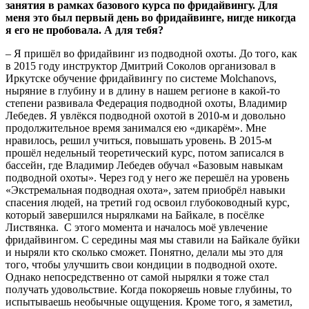
занятия в рамках базового курса по фридайвингу. Для
меня это был первый день во фридайвинге, нигде никогда
я его не пробовала. А для тебя?
– Я пришёл во фридайвинг из подводной охоты. До того, как
в 2015 году инструктор Дмитрий Соколов организовал в
Иркутске обучение фридайвингу по системе Molchanovs,
ныряние в глубину и в длину в нашем регионе в какой-то
степени развивала Федерация подводной охоты, Владимир
Лебедев. Я увлёкся подводной охотой в 2010-м и довольно
продолжительное время занимался ею «дикарём». Мне
нравилось, решил учиться, повышать уровень. В 2015-м
прошёл недельный теоретический курс, потом записался в
бассейн, где Владимир Лебедев обучал «Базовым навыкам
подводной охоты». Через год у него же перешёл на уровень
«Экстремальная подводная охота», затем приобрёл навыки
спасения людей, на третий год освоил глубоководный курс,
который завершился нырялками на Байкале, в посёлке
Листвянка. С этого момента и началось моё увлечение
фридайвингом. С середины мая мы ставили на Байкале буйки
и ныряли кто сколько сможет. Понятно, делали мы это для
того, чтобы улучшить свои кондиции в подводной охоте.
Однако непосредственно от самой нырялки я тоже стал
получать удовольствие. Когда покоряешь новые глубины, то
испытываешь необычные ощущения. Кроме того, я заметил,