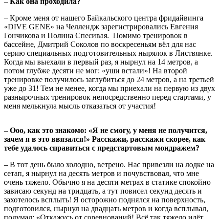
– Как она проходила?
– Кроме меня от нашего Байкальского центра фридайвинга
«DIVE GENE» на Челлендж зарегистрировались Евгения
Гончикова и Полина Спесивая. Помимо тренировок в
бассейне, Дмитрий Соколов по воскресеньям вёл для нас
серию специальных подготовительных нырялок в Листвянке.
Когда мы выехали в первый раз, я нырнул на 14 метров, а
потом глубже десяти не мог: «уши встали»! На второй
тренировке получилось заглубиться до 24 метров, а на третьей
уже до 31! Тем не менее, когда мы приехали на первую из двух
разнырочных тренировок непосредственно перед стартами, у
меня мелькнула мысль отказаться от участия!
– Ооо, как это знакомо: «Я не смогу, у меня не получится,
зачем я в это ввязался!» Расскажи, расскажи скорее, как
тебе удалось справиться с предстартовым мондражем?
– В тот день было холодно, ветрено. Нас привезли на лодке на
сетап, я нырнул на десять метров и почувствовал, что мне
очень тяжело. Обычно я на десяти метрах в статике спокойно
зависаю секунд на тридцать, а тут повисел секунд десять и
захотелось всплыть! Я осторожно поднялся на поверхность,
подготовился, нырнул на двадцать метров и когда всплывал,
подумал: «Откажусь от соревнований! Всё так тяжело идёт,