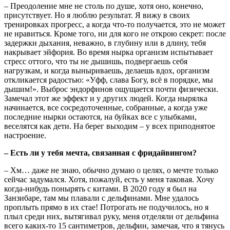
– Преодоление мне не столь по душе, хотя оно, конечно,
присутствует. Но я люблю результат. Я вижу в своих
тренировках прогресс, а когда что-то получается, это не может
не нравиться. Кроме того, ни для кого не открою секрет: после
задержки дыхания, неважно, в глубину или в длину, тебя
накрывает эйфория. Во время нырка организм испытывает
стресс оттого, что ты не дышишь, подвергаешь себя
нагрузкам, и когда выныриваешь, делаешь вдох, организм
откликается радостью: «Уфф, слава Богу, всё в порядке, мы
дышим!». Выброс эндорфинов ощущается почти физически.
Замечал этот же эффект и у других людей. Когда нырялка
начинается, все сосредоточенные, собранные, а когда уже
последние нырки остаются, на буйках все с улыбками,
веселятся как дети. На берег выходим – у всех приподнятое
настроение.
– Есть ли у тебя мечта, связанная с фридайвингом?
– Хм… даже не знаю, обычно думаю о целях, о мечте только
сейчас задумался. Хотя, пожалуй, есть у меня таковая. Хочу
когда-нибудь понырять с китами. В 2020 году я был на
Занзибаре, там мы плавали с дельфинами. Мне удалось
проплыть прямо в их стае! Потрогать не подучилось, но я
плыл среди них, вытягивал руку, меня отделяли от дельфина
всего каких-то 15 сантиметров, дельфин, замечая, что я тянусь