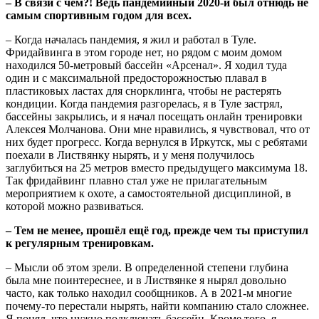
– В связи с чем?! Ведь пандемийный 2020-й был отнюдь не
самым спортивным годом для всех.
– Когда началась пандемия, я жил и работал в Туле.
Фридайвинга в этом городе нет, но рядом с моим домом
находился 50-метровый бассейн «Арсенал». Я ходил туда
один и с максимальной предосторожностью плавал в
пластиковых ластах для снорклинга, чтобы не растерять
кондиции. Когда пандемия разгорелась, я в Туле застрял,
бассейны закрылись, и я начал посещать онлайн тренировки
Алексея Молчанова. Они мне нравились, я чувствовал, что от
них будет прогресс. Когда вернулся в Иркутск, мы с ребятами
поехали в Листвянку нырять, и у меня получилось
заглубиться на 25 метров вместо предыдущего максимума 18.
Так фридайвинг плавно стал уже не прилагательным
мероприятием к охоте, а самостоятельной дисциплиной, в
которой можно развиваться.
– Тем не менее, прошёл ещё год, прежде чем ты приступил
к регулярным тренировкам.
– Мысли об этом зрели. В определенной степени глубина
была мне поинтереснее, и в Листвянке я нырял довольно
часто, как только находил сообщников. А в 2021-м многие
почему-то перестали нырять, найти компанию стало сложнее.
Я понял, что нужно подключать бассейн. Кроме того, я