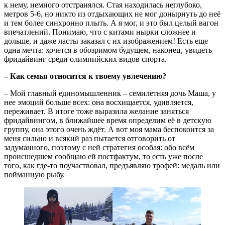
к нему, немного отстранялся. Стая находилась неглубоко,
метров 5-6, но никто из отдыхающих не мог донырнуть до неё
и тем более синхронно плыть. А я мог, и это был целый вагон
впечатлений. Понимаю, что с китами нырки сложнее и
дольше, и даже ласты заказал с их изображением! Есть еще
одна мечта: хочется в обозримом будущем, наконец, увидеть
фридайвинг среди олимпийских видов спорта.
– Как семья относится к твоему увлечению?
– Мой главный единомышленник – семилетняя дочь Маша, у
нее эмоций больше всех: она восхищается, удивляется,
переживает. В итоге тоже выразила желание заняться
фридайвингом, в ближайшее время определим её в детскую
группу, она этого очень ждёт. А вот моя мама беспокоится за
меня сильно и всякий раз пытается отговорить от
задуманного, поэтому с ней стратегия особая: обо всём
происшедшем сообщаю ей постфактум, то есть уже после
того, как где-то поучаствовал, предъявляю трофей: медаль или
пойманную рыбу.