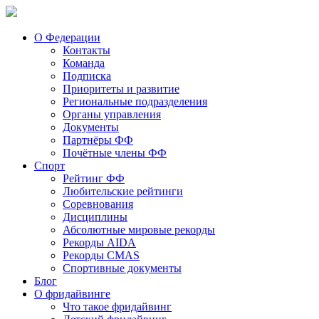
О Федерации
Контакты
Команда
Подписка
Приоритеты и развитие
Региональные подразделения
Органы управления
Документы
Партнёры ФФ
Почётные члены ФФ
Спорт
Рейтинг ФФ
Любительские рейтинги
Соревнования
Дисциплины
Абсолютные мировые рекорды
Рекорды AIDA
Рекорды CMAS
Спортивные документы
Блог
О фридайвинге
Что такое фридайвинг