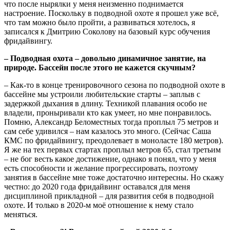
что после нырялки у меня неизменно поднимается
настроение. Поскольку в подводной охоте я прошел уже всё,
что там можно было пройти, а развиваться хотелось, я
записался к Дмитрию Соколову на базовый курс обучения
фридайвингу.
– Подводная охота – довольно динамичное занятие, на
природе. Бассейн после этого не кажется скучным?
– Как-то в конце тренировочного сезона по подводной охоте в
бассейне мы устроили любительские старты – заплыв с
задержкой дыхания в длину. Техникой плавания особо не
владели, проныривали кто как умеет, но мне понравилось.
Помню, Александр Беломестных тогда проплыл 75 метров и
сам себе удивился – нам казалось это много. (Сейчас Саша
КМС по фридайвингу, преодолевает в моноласте 180 метров).
Я же на тех первых стартах проплыл метров 65, стал третьим
– не бог весть какое достижение, однако я понял, что у меня
есть способности и желание прогрессировать, поэтому
занятия в бассейне мне тоже достаточно интересны. Но скажу
честно: до 2020 года фридайвинг оставался для меня
дисциплиной прикладной – для развития себя в подводной
охоте. И только в 2020-м моё отношение к нему стало
меняться.