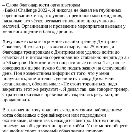
– Слова благодарности организаторам
«Baikal Challenge 2022». Я никогда не бывал на глубинных
соревнованиях и то, что увидел, превзошло мои ожидания,
насколько это чётко, регламентированно, продумано до
мелочей. Организация и проведение мероприятия вызвали у
меня восхищение и благодарность.
Хочу также сказать огромное спасибо тренеру Дмитрию
Соколову. Я только раз в жизни нырнул на 25 метров, а
благодаря тренировкам с Дмитрием мне удалось дойти до
отметки 31 и потом на соревнованиях стабильно нырять до 35
и 36 метров. Помогли и его оперативные советы. Так, после
совершения нырка нужно было подать заявку на следующий
день. Под воздействием эйфории от того, что у меня
получилось, мне хотелось увеличить заявку. Дима меня
останавливал, обосновывал: «Не стоит торопиться, надо
закрепить этот же результат». Я делал так, как говорит тренер.
Стратегия оказалась правильной: закреплять результат, не
продавливать.
В заключение хочу поделиться одним своим наблюдением:
когда общаешься с фридайверами или подводными
охотниками, общий язык находится быстро. Потом понял,
почему: нас объединяет не просто хобби. У нас много общего:
мы любим спорт, здоровый образ жизни, природу,