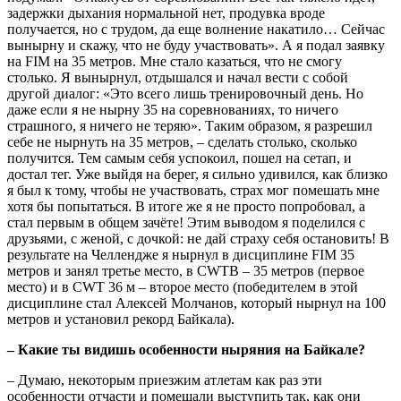
задержки дыхания нормальной нет, продувка вроде
получается, но с трудом, да еще волнение накатило… Сейчас
вынырну и скажу, что не буду участвовать». А я подал заявку
на FIM на 35 метров. Мне стало казаться, что не смогу
столько. Я вынырнул, отдышался и начал вести с собой
другой диалог: «Это всего лишь тренировочный день. Но
даже если я не нырну 35 на соревнованиях, то ничего
страшного, я ничего не теряю». Таким образом, я разрешил
себе не нырнуть на 35 метров, – сделать столько, сколько
получится. Тем самым себя успокоил, пошел на сетап, и
достал тег. Уже выйдя на берег, я сильно удивился, как близко
я был к тому, чтобы не участвовать, страх мог помешать мне
хотя бы попытаться. В итоге же я не просто попробовал, а
стал первым в общем зачёте! Этим выводом я поделился с
друзьями, с женой, с дочкой: не дай страху себя остановить! В
результате на Челлендже я нырнул в дисциплине FIM 35
метров и занял третье место, в CWTB – 35 метров (первое
место) и в CWT 36 м – второе место (победителем в этой
дисциплине стал Алексей Молчанов, который нырнул на 100
метров и установил рекорд Байкала).
– Какие ты видишь особенности ныряния на Байкале?
– Думаю, некоторым приезжим атлетам как раз эти
особенности отчасти и помешали выступить так, как они