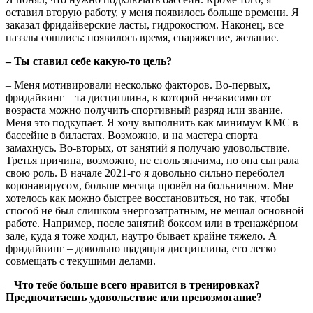
оставил вторую работу, у меня появилось больше времени. Я
заказал фридайверские ласты, гидрокостюм. Наконец, все
паззлы сошлись: появилось время, снаряжение, желание.
– Ты ставил себе какую-то цель?
– Меня мотивировали несколько факторов. Во-первых,
фридайвинг – та дисциплина, в которой независимо от
возраста можно получить спортивный разряд или звание.
Меня это подкупает. Я хочу выполнить как минимум КМС в
бассейне в биластах. Возможно, и на мастера спорта
замахнусь. Во-вторых, от занятий я получаю удовольствие.
Третья причина, возможно, не столь значима, но она сыграла
свою роль. В начале 2021-го я довольно сильно переболел
коронавирусом, больше месяца провёл на больничном. Мне
хотелось как можно быстрее восстановиться, но так, чтобы
способ не был слишком энергозатратным, не мешал основной
работе. Например, после занятий боксом или в тренажёрном
зале, куда я тоже ходил, наутро бывает крайне тяжело. А
фридайвинг – довольно щадящая дисциплина, его легко
совмещать с текущими делами.
–
Что тебе больше всего нравится в тренировках?
Предпочитаешь удовольствие или превозмогание?