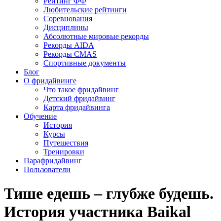
Рейтинг ФФ
Любительские рейтинги
Соревнования
Дисциплины
Абсолютные мировые рекорды
Рекорды AIDA
Рекорды CMAS
Спортивные документы
Блог
О фридайвинге
Что такое фридайвинг
Детский фридайвинг
Карта фридайвинга
Обучение
История
Курсы
Путешествия
Тренировки
Парафридайвинг
Пользователи
Тише едешь – глубже будешь.
История участника Baikal