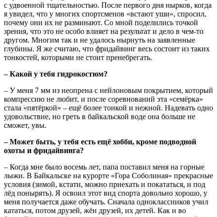
с удвоенной тщательностью. После первого дня нырков, когда
я увидел, что у многих спортсменов «встают уши», спросил,
почему они их не разминают. Со мной поделились точкой
зрения, что это не особо влияет на результат и дело в чем-то
другом. Многим так и не удалось нырнуть на заявленные
глубины. Я же считаю, что фридайвинг весь состоит из таких
тонкостей, которыми не стоит пренебрегать.
– Какой у тебя гидрокостюм?
– У меня 7 мм из неопрена с нейлоновым покрытием, который
компрессию не любит, и после соревнований эта «семёрка»
стала «пятёркой» – ещё более тонкой и нежной. Надевать одно
удовольствие, но греть в байкальской воде она больше не
сможет, увы.
– Может быть, у тебя есть ещё хобби, кроме подводной
охоты и фридайвинга?
– Когда мне было восемь лет, папа поставил меня на горные
лыжи. В Байкальске на курорте «Гора Соболиная» прекрасные
условия (зимой, кстати, можно приехать и покататься, и под
лёд понырять). Я освоил этот вид спорта довольно хорошо, у
меня получается даже обучать. Сначала одноклассников учил
кататься, потом друзей, жён друзей, их детей. Как и во