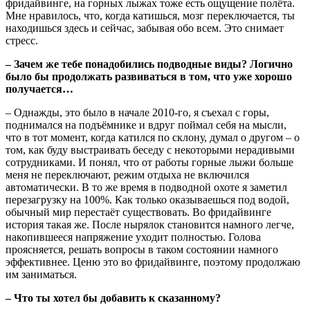
фридайвинге, на горных лыжах тоже есть ощущение полёта.
Мне нравилось, что, когда катишься, мозг переключается, ты
находишься здесь и сейчас, забывая обо всем. Это снимает
стресс.
– Зачем же тебе понадобились подводные виды? Логично
было бы продолжать развиваться в том, что уже хорошо
получается…
– Однажды, это было в начале 2010-го, я съехал с горы,
поднимался на подъёмнике и вдруг поймал себя на мысли,
что в тот момент, когда катился по склону, думал о другом – о
том, как буду выстраивать беседу с некоторыми нерадивыми
сотрудниками. И понял, что от работы горные лыжи больше
меня не переключают, режим отдыха не включился
автоматически. В то же время в подводной охоте я заметил
перезагрузку на 100%. Как только оказываешься под водой,
обычный мир перестаёт существовать. Во фридайвинге
история такая же. После нырялок становится намного легче,
накопившееся напряжение уходит полностью. Голова
проясняется, решать вопросы в таком состоянии намного
эффективнее. Ценю это во фридайвинге, поэтому продолжаю
им заниматься.
– Что ты хотел бы добавить к сказанному?