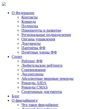
О Федерации
Контакты
Команда
Подписка
Приоритеты и развитие
Региональные подразделения
Органы управления
Документы
Партнёры ФФ
Почётные члены ФФ
Спорт
Рейтинг ФФ
Любительские рейтинги
Соревнования
Дисциплины
Абсолютные мировые рекорды
Рекорды AIDA
Рекорды CMAS
Спортивные документы
Блог
О фридайвинге
Что такое фридайвинг