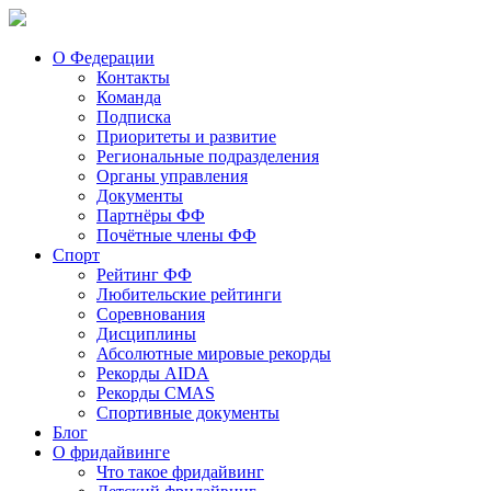
О Федерации
Контакты
Команда
Подписка
Приоритеты и развитие
Региональные подразделения
Органы управления
Документы
Партнёры ФФ
Почётные члены ФФ
Спорт
Рейтинг ФФ
Любительские рейтинги
Соревнования
Дисциплины
Абсолютные мировые рекорды
Рекорды AIDA
Рекорды CMAS
Спортивные документы
Блог
О фридайвинге
Что такое фридайвинг