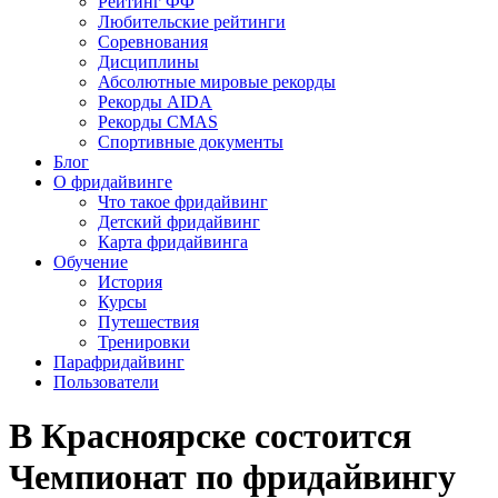
Рейтинг ФФ
Любительские рейтинги
Соревнования
Дисциплины
Абсолютные мировые рекорды
Рекорды AIDA
Рекорды CMAS
Спортивные документы
Блог
О фридайвинге
Что такое фридайвинг
Детский фридайвинг
Карта фридайвинга
Обучение
История
Курсы
Путешествия
Тренировки
Парафридайвинг
Пользователи
В Красноярске состоится
Чемпионат по фридайвингу