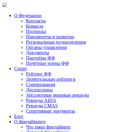
О Федерации
Контакты
Команда
Подписка
Приоритеты и развитие
Региональные подразделения
Органы управления
Документы
Партнёры ФФ
Почётные члены ФФ
Спорт
Рейтинг ФФ
Любительские рейтинги
Соревнования
Дисциплины
Абсолютные мировые рекорды
Рекорды AIDA
Рекорды CMAS
Спортивные документы
Блог
О фридайвинге
Что такое фридайвинг