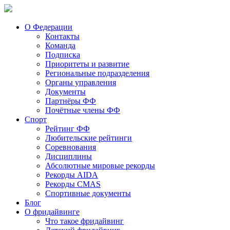
О Федерации
Контакты
Команда
Подписка
Приоритеты и развитие
Региональные подразделения
Органы управления
Документы
Партнёры ФФ
Почётные члены ФФ
Спорт
Рейтинг ФФ
Любительские рейтинги
Соревнования
Дисциплины
Абсолютные мировые рекорды
Рекорды AIDA
Рекорды CMAS
Спортивные документы
Блог
О фридайвинге
Что такое фридайвинг