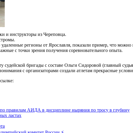
ки и инструкторы из Череповца.
стромы.
е удаленные регионы от Ярославля, показали пример, что можно 
 важные с точки зрения получения соревновательного опыта.
оту судейской бригады с составе Ольги Сидоровой (главный суд
онимания с организаторами создали атлетам прекрасные условия
ссылке:
по правилам АИДА в дисциплине ныряния по тросу в глубину
ных ластах
ота
лимпийский комитет России ⚡️