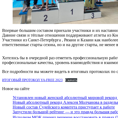
Впервые большим составом приехали участники и их наставни
Давние связи и тёплые отношения поддерживают атлеты из Ко
Участники из Санкт-Петербурга , Рязани и Казани как наиболе
ответственные старты сезона, но и на другие старты, не менее
Хотелось бы в очередной раз отметить профессиональную раб
профессиональные качества, уровень взаимодействия и взаимоп
Все подробности вы можете видеть в итоговых протоколах по 
ИТОГОВЫЙ ПРОТОКОЛ YA-FREE 2023
Скачать
Новое на сайте
Установлен новый женский абсолютный мировой рекорд 
Новый абсолютный рекорд Алексея Молчанова в раздель
Новый состав Судейского комитета приступает к работе
Запустили большой рейтинг — и это правда большая раб
Исполком МОК принял решение восстановить в правах О