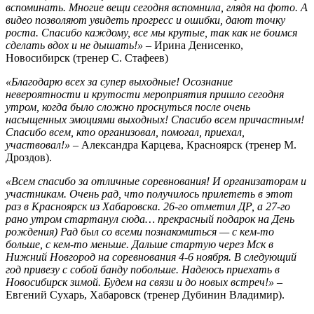
вспоминать. Многие вещи сегодня вспомнила, глядя на фото. А
видео позволяют увидеть прогресс и ошибки, дают точку
роста. Спасибо каждому, все мы крутые, так как не боимся
сделать вдох и не дышать!»
– Ирина Денисенко,
Новосибирск (тренер С. Стафеев)
«Благодарю всех за супер выходные! Осознание
невероятности и крутости мероприятия пришло сегодня
утром, когда было сложно проснуться после очень
насыщенных эмоциями выходных! Спасибо всем причастным!
Спасибо всем, кто организовал, помогал, приехал,
участвовал!»
– Александра Карцева, Красноярск (тренер М.
Дроздов).
«Всем спасибо за отличные соревнования! И организаторам и
участникам. Очень рад, что получилось прилететь в этот
раз в Красноярск из Хабаровска. 26-го отметил ДР, а 27-го
рано утром стартанул сюда… прекрасный подарок на День
рождения) Рад был со всеми познакомиться — с кем-то
больше, с кем-то меньше. Дальше стартую через Мск в
Нижний Новгород на соревнования 4-6 ноября. В следующий
год привезу с собой банду побольше. Надеюсь приехать в
Новосибирск зимой. Будем на связи и до новых встреч!»
–
Евгений Сухарь, Хабаровск (тренер Дубинин Владимир).