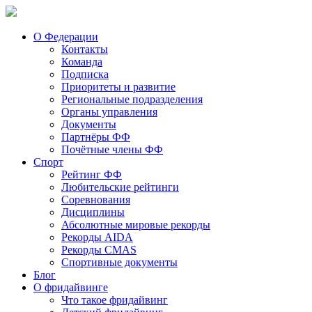
О Федерации
Контакты
Команда
Подписка
Приоритеты и развитие
Региональные подразделения
Органы управления
Документы
Партнёры ФФ
Почётные члены ФФ
Спорт
Рейтинг ФФ
Любительские рейтинги
Соревнования
Дисциплины
Абсолютные мировые рекорды
Рекорды AIDA
Рекорды CMAS
Спортивные документы
Блог
О фридайвинге
Что такое фридайвинг