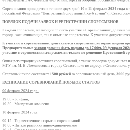
ФРИДАЙВИНГА», Филиала ФАУ Министерства обороны Российской Федерации
Соревнования проводятся в течение двух дней
10 и 11 февраля 2024 года
в 
Российской Федерации "Центральный спортивный клуб армии" (г. Севастопол
ПОРЯДОК ПОДАЧИ ЗАЯВОК И РЕГИСТРАЦИИ СПОРТСМЕНОВ
Каждый спортсмен, желающий принять участие в Соревнованиях, должен быть
города, как начинающие, так и опытные спортсмены. К участию допускаются
К участию в соревнованиях допускаются спортсмены, которые подали пр
Предварительные
заявки должны быть поданы до 17:00ч. 09 февраля 202
участию в соревновании допускаются только по решению Проводящей ор
Очная регистрация участников соревнований, а также проверка документов 
МГУ им. М. В. Ломоносова в городе Севастополе по адресу: г.Севастополь, ул
Стартовый взнос составляет
1500 рублей
за соревновательный день,
3000 ру
РАСПИСАНИЕ СОРЕВНОВАНИЙ ПОРЯДОК СТАРТОВ
09 февраля 2024 года:
19:00 - Брифинг,
19:30 - Мандатная комиссия.
10 февраля 2024 года
:
09:15 - Торжественное открытие соревнований
10:00 - Начало разминки апноэ-динамическое
10:45 - Старты апноэ-динамическое