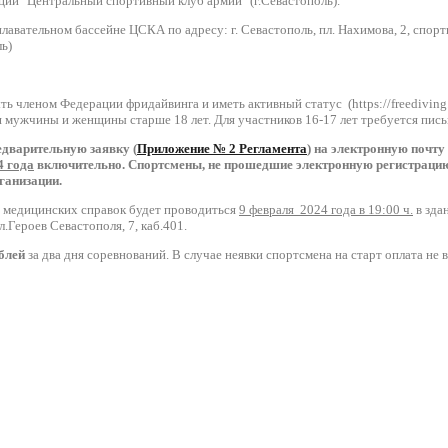
 "Центральный спортивный клуб армии" (г.Севастополь).
плавательном бассейне ЦСКА по адресу: г. Севастополь, пл. Нахимова, 2, спо
ь)
 членом Федерации фридайвинга и иметь активный статус (https://freediving
 мужчины и женщины старше 18 лет. Для участников 16-17 лет требуется пись
едварительную заявку (
Приложение № 2 Регламента
) на электронную почту
4 года
включительно. Спортсмены, не прошедшие электронную регистрацию
ганизации.
и медицинских справок будет проводиться
9 февраля 2024 года в 19:00 ч.
в зда
.Героев Севастополя, 7, каб.401.
блей
за два дня соревнований. В случае неявки спортсмена на старт оплата не 