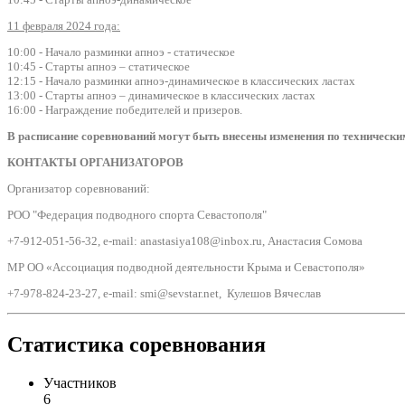
11 февраля 2024 года:
10:00 - Начало разминки апноэ - статическое
10:45 - Старты апноэ – статическое
12:15 - Начало разминки апноэ-динамическое в классических ластах
13:00 - Старты апноэ – динамическое в классических ластах
16:00 - Награждение победителей и призеров.
В расписание соревнований могут быть внесены изменения по технически
КОНТАКТЫ ОРГАНИЗАТОРОВ
Организатор соревнований:
РОО "Федерация подводного спорта Севастополя"
+7-912-051-56-32, е-mail: anastasiya108@inbox.ru, Анастасия Сомова
МР ОО «Ассоциация подводной деятельности Крыма и Севастополя»
+7-978-824-23-27, е-mail: smi@sevstar.net, Кулешов Вячеслав
Статистика соревнования
Участников
6