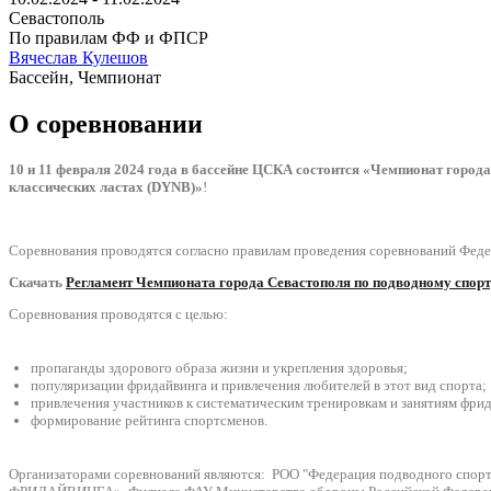
Севастополь
По правилам ФФ и ФПСР
Вячеслав Кулешов
Бассейн, Чемпионат
О соревновании
10 и 11 февраля 2024 года в бассейне ЦСКА состоится «Чемпионат города
классических ластах (DYNB)»
!
Соревнования проводятся согласно правилам проведения соревнований Феде
Скачать
Регламент Чемпионата города Севастополя по подводному спор
Соревнования проводятся с целью:
пропаганды здорового образа жизни и укрепления здоровья;
популяризации фридайвинга и привлечения любителей в этот вид спорта;
привлечения участников к систематическим тренировкам и занятиям фри
формирование рейтинга спортсменов.
Организаторами соревнований являются: РОО "Федерация подводного спор