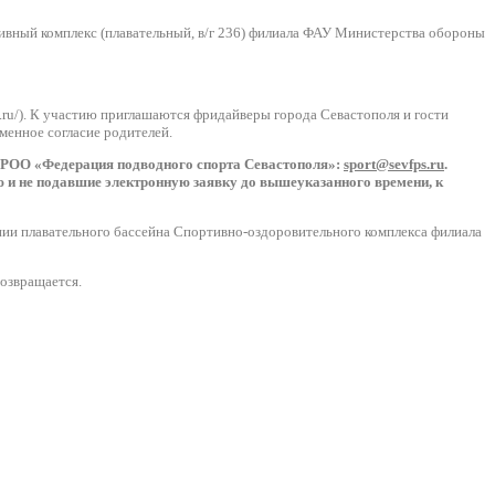
ртивный комплекс (плавательный, в/г 236) филиала ФАУ Министерства обороны
.ru/). К участию приглашаются фридайверы города Севастополя и гости
менное согласие родителей.
РОО «Федерация подводного спорта Севастополя»:
sport@sevfps.ru
.
 и не подавшие электронную заявку до вышеуказанного времени, к
нии плавательного бассейна Спортивно-оздоровительного комплекса филиала
возвращается.