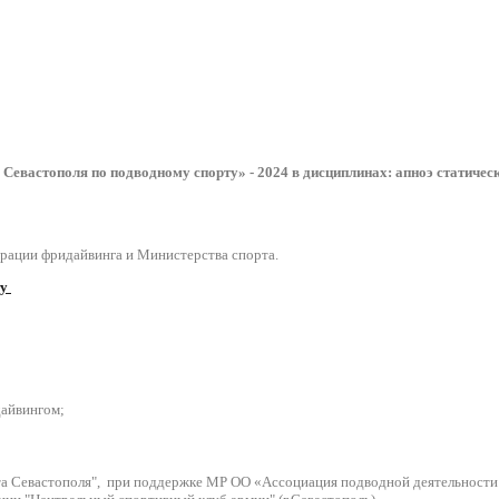
 Севастополя по подводному спорту» - 2024
в дисциплинах:
апноэ статическ
рации фридайвинга и Министерства спорта.
ту
дайвингом;
та Севастополя", при поддержке МР ОО «Ассоциация подводной деятельнос