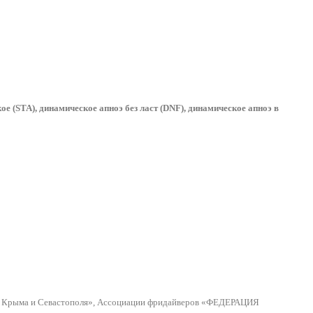
ое (STA),
динамическое апноэ без ласт (
DNF
), динамическое апноэ в
ти Крыма и Севастополя», Ассоциации фридайверов «ФЕДЕРАЦИЯ