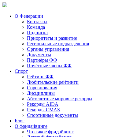
О Федерации
Контакты
Команда
Подписка
Приоритеты и развитие
Региональные подразделения
Органы управления
Документы
Партнёры ФФ
Почётные члены ФФ
Спорт
Рейтинг ФФ
Любительские рейтинги
Соревнования
Дисциплины
Абсолютные мировые рекорды
Рекорды AIDA
Рекорды CMAS
Спортивные документы
Блог
О фридайвинге
Что такое фридайвинг