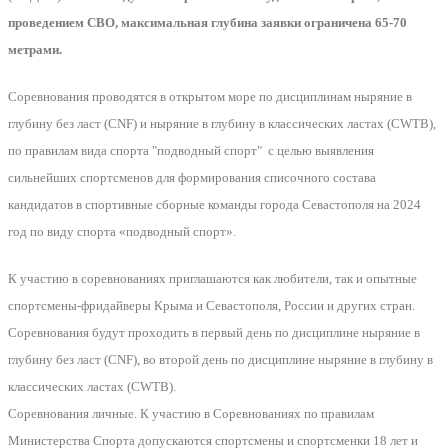
проведением СВО, максимальная глубина заявки ограничена 65-70
метрами.
Соревнования проводятся в открытом море по дисциплинам ныряние в
глубину без ласт (CNF) и ныряние в глубину в классических ластах (CWTB),
по правилам вида спорта "подводный спорт" с целью выявления
сильнейших спортсменов для формирования списочного состава
кандидатов в спортивные сборные команды города Севастополя на 2024
год по виду спорта «подводный спорт».
К участию в соревнованиях приглашаются как любители, так и опытные
спортсмены-фридайверы Крыма и Севастополя, России и других стран.
Соревнования будут проходить в первый день по дисциплине ныряние в
глубину без ласт (CNF), во второй день по дисциплине ныряние в глубину в
классических ластах (CWTB).
Соревнования личные. К участию в Соревнованиях по правилам
Министерства Спорта допускаются спортсмены и спортсменки 18 лет и