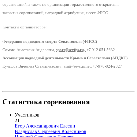
соревнований, а также по организации торжественного открытия и
закрытия соревнований, наградной атрибутики, несет ФПСС.
Контакты организаторов:
Федерация подводного спорта Севастополя (ФПСС)
Сомова Анастасия Андреевна,
sport@sevfps.ru,
+7 912 051 5632
Ассоциация подводной деятельности Крыма и Севастополя (АПДКС)
Кулешов Вячеслав Станиславович, smi@sevstar.net, +7-978-824-2327
Статистика соревнования
Участников
21
Егор Александрович Елесин
Владислав Сергеевич Колесников
Николай Сергеевич Черняев