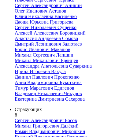
Сергей Александрович Аникин
Олег Иванович Астапов
Юлия Николаевна Василенко
Даоша Юрьевна Григорьева
Сергей Николаевич Сущенко
Алексей Алексеевич Боровицкий
Анастасия Андреевна Сомова
Дмитрий Леонидович Залютаев
Борис Иванович Макашов
Михаил Сергеевич Лапшин
Михаил Михайлович Брянцев
Александра Анатольевна Сударкина
Ирина Игоревна Вакула
Даниил Павлович Прокопенко
Анна Владимировна Букоткина
Тимур Маратович Едигенов
Владимир Николаевич Чикуров
Екатерина Дмитриевна Сахарова
Страхующих
6
Сергей Александрович Босов
Михаил Григорьевич Далëкий
Роман Владимирович Мирошкин
Виталий Владимирович Редников