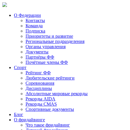
О Федерации
Контакты
Команда
Подписка
Приоритеты и развитие
Региональные подразделения
Органы управления
Документы
Партнёры ФФ
Почётные члены ФФ
Спорт
Рейтинг ФФ
Любительские рейтинги
Соревнования
Дисциплины
Абсолютные мировые рекорды
Рекорды AIDA
Рекорды CMAS
Спортивные документы
Блог
О фридайвинге
Что такое фридайвинг